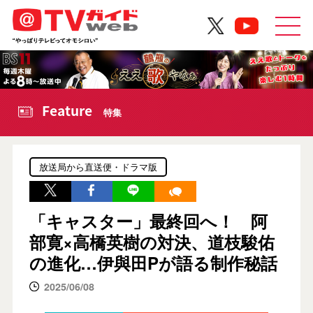
Feature
特集
放送局から直送便・ドラマ版
「キャスター」最終回へ！ 阿
部寛×高橋英樹の対決、道枝駿佑
の進化…伊與田Pが語る制作秘話
2025/06/08