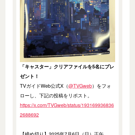
「キャスター」クリアファイルを5名にプレ
ゼント！
TVガイドWeb公式X（
@TVGweb
）をフォ
ローし、下記の投稿をリポスト。
https://x.com/TVGweb/status/193169936836
2688692
【締め切り】2025年7月6日（日）正午