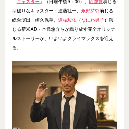
「
キャスター
」（日曜午後9：00）。
阿部寛
演じる
型破りなキャスター・進藤壮一、
永野芽郁
演じる
総合演出・崎久保華、
道枝駿佑
（
なにわ男子
）演
じる新米AD・本橋悠介らが織り成す完全オリジナ
ルストーリーが、いよいよクライマックスを迎え
る。