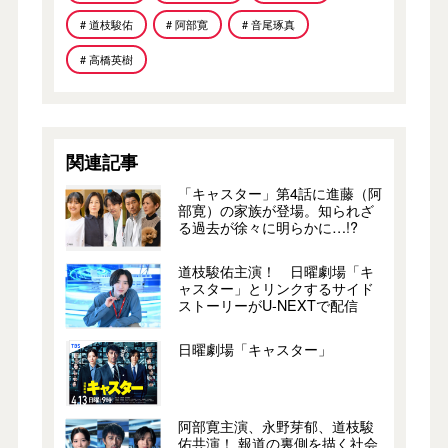
# 道枝駿佑
# 阿部寛
# 音尾琢真
# 高橋英樹
関連記事
「キャスター」第4話に進藤（阿
部寛）の家族が登場。知られざ
る過去が徐々に明らかに…!?
道枝駿佑主演！ 日曜劇場「キ
ャスター」とリンクするサイド
ストーリーがU-NEXTで配信
日曜劇場「キャスター」
阿部寛主演、永野芽郁、道枝駿
佑共演！ 報道の裏側を描く社会