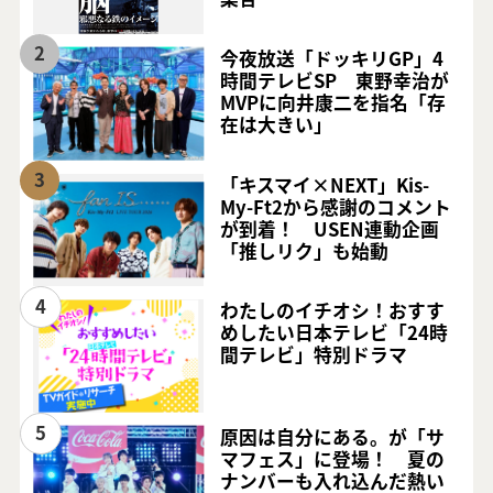
2
今夜放送「ドッキリGP」4
時間テレビSP 東野幸治が
MVPに向井康二を指名「存
在は大きい」
3
「キスマイ×NEXT」Kis-
My-Ft2から感謝のコメント
が到着！ USEN連動企画
「推しリク」も始動
4
わたしのイチオシ！おすす
めしたい日本テレビ「24時
間テレビ」特別ドラマ
5
原因は自分にある。が「サ
マフェス」に登場！ 夏の
ナンバーも入れ込んだ熱い