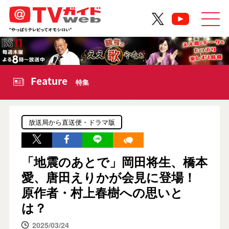
Feature
特集
放送局から直送便・ドラマ版
「地震のあとで」岡田将生、橋本
愛、唐田えりかが会見に登場！
原作者・村上春樹への思いと
は？
2025/03/24