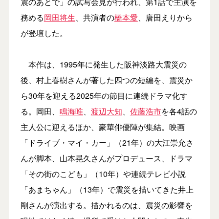
震のあとで」の試写会見が行われ、第1話で主演を
務める
岡田将生
、共演者の
橋本愛
、唐田えりから
が登壇した。
本作は、1995年に発生した阪神淡路大震災の
後、村上春樹さんが著した四つの短編を、震災か
ら30年を迎える2025年の節目に連続ドラマ化す
る。岡田、
鳴海唯
、
渡辺大知
、
佐藤浩市
を各4話の
主人公に迎えるほか、豪華俳優陣が集結。映画
「ドライブ・マイ・カー」（21年）の大江崇允さ
んが脚本、山本晃久さんがプロデュース、ドラマ
「その街のこども」（10年）や連続テレビ小説
「あまちゃん」（13年）で震災を描いてきた井上
剛さんが演出する。描かれるのは、震災の影響を