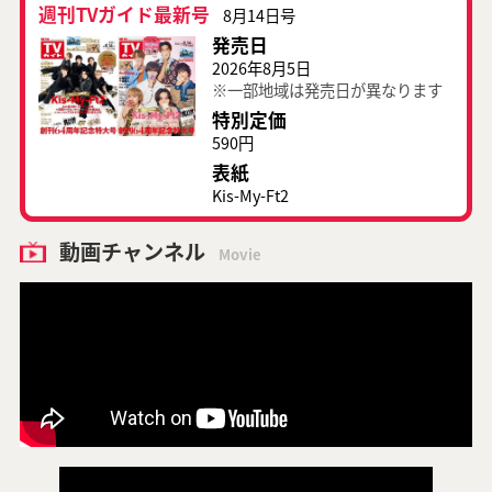
週刊TVガイド最新号
8月14日号
発売日
2026年8月5日
※一部地域は発売日が異なります
特別定価
590円
表紙
Kis-My-Ft2
動画チャンネル
Movie