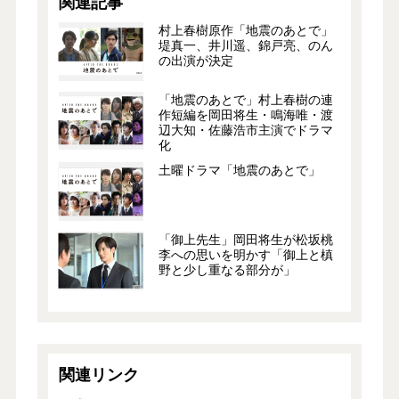
関連記事
村上春樹原作「地震のあとで」
堤真一、井川遥、錦戸亮、のん
の出演が決定
「地震のあとで」村上春樹の連
作短編を岡田将生・鳴海唯・渡
辺大知・佐藤浩市主演でドラマ
化
土曜ドラマ「地震のあとで」
「御上先生」岡田将生が松坂桃
李への思いを明かす「御上と槙
野と少し重なる部分が」
関連リンク