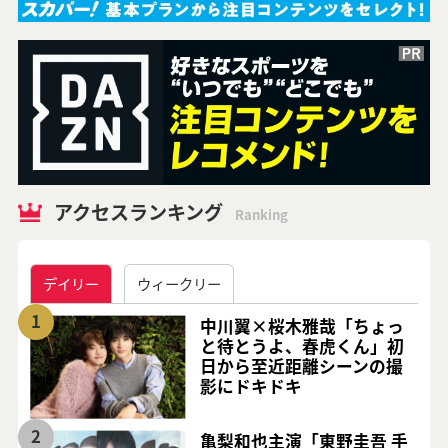
アクセスランキング
Ranking
デイリー
ウィークリー
1
中川翼×桜木雅哉「ちょっ
と待とうよ、春虎くん」初
日から至近距離シーンの撮
影にドキドキ
2
亀梨和也主演「東野圭吾 手