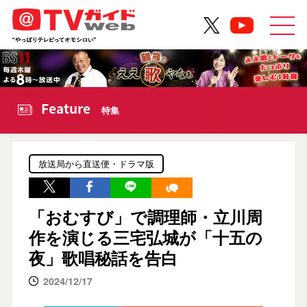
Feature
特集
放送局から直送便・ドラマ版
「おむすび」で調理師・立川周
作を演じる三宅弘城が「十五の
夜」歌唱秘話を告白
2024/12/17