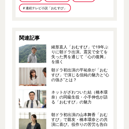
# 連続テレビ小説「おむすび」
関連記事
緒形直人「おむすび」で19年ぶ
りに朝ドラ出演。震災で全てを
失った男を通じて「心の復興」
を描く
朝ドラ初出演の平祐奈が「おむ
すび」で演じる佳純の魅力と“心
の強さ”とは？
ネットがざわついた結（橋本環
奈）の同級生役・小手伸也が語
る「おむすび」の魅力
朝ドラ初出演の山本舞香「おむ
すび」で親友・橋本環奈との共
演に喜び。役作りの苦労も告白