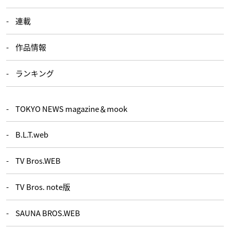
連載
作品情報
ランキング
TOKYO NEWS magazine＆mook
B.L.T.web
TV Bros.WEB
TV Bros. note版
SAUNA BROS.WEB