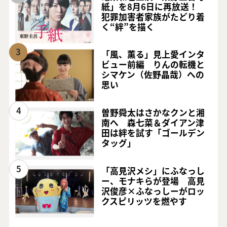
紙」を8月6日に再放送！
犯罪加害者家族がたどり着
く“絆”を描く
3
「風、薫る」見上愛インタ
ビュー前編 りんの転機と
シマケン（佐野晶哉）への
思い
4
曽野舜太はさかなクンと湘
南へ 森七菜＆ダイアン津
田は絆を試す「ゴールデン
タッグ」
5
「高見沢メシ」にふなっし
ー、モナキらが登場 高見
沢俊彦×ふなっしーがロッ
クスピリッツを燃やす