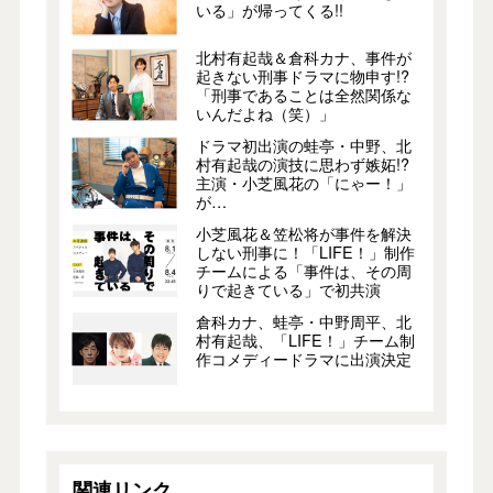
いる」が帰ってくる!!
北村有起哉＆倉科カナ、事件が
起きない刑事ドラマに物申す!?
「刑事であることは全然関係な
いんだよね（笑）」
ドラマ初出演の蛙亭・中野、北
村有起哉の演技に思わず嫉妬!?
主演・小芝風花の「にゃー！」
が…
小芝風花＆笠松将が事件を解決
しない刑事に！「LIFE！」制作
チームによる「事件は、その周
りで起きている」で初共演
倉科カナ、蛙亭・中野周平、北
村有起哉、「LIFE！」チーム制
作コメディードラマに出演決定
関連リンク