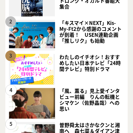
トロング・オカルト番組大
集合
2
「キスマイ×NEXT」Kis-
My-Ft2から感謝のコメント
が到着！ USEN連動企画
「推しリク」も始動
3
わたしのイチオシ！おすす
めしたい日本テレビ「24時
間テレビ」特別ドラマ
4
「風、薫る」見上愛インタ
ビュー前編 りんの転機と
シマケン（佐野晶哉）への
思い
5
曽野舜太はさかなクンと湘
南へ 森七菜＆ダイアン津