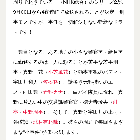
周りで起きている」（NHK総合）のシリーズ2が、
9月30日から4夜連続で放送されることが決定。刑
事モノですが、事件を一切解決しない斬新なドラ
マです！
舞台となる、ある地方の小さな警察署・新月署
に勤務するのは、人に頼ることが苦手な若手刑
事・真野一花（
小芝風花
）と効率重視のバディ・
宇田川和人（
笠松将
）、謎多き元科捜研のエー
ス・向田舞（
倉科カナ
）、白バイ隊員に憧れ、真
野に片思い中の交通課警察官・徳大寺玲央（
蛙
亭
・
中野周平
）、そして、真野と宇田川の上司・
谷崎誠（
北村有起哉
）。彼らの周辺で毎回さまざ
まな“小事件”がぼっ発します。