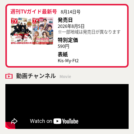
週刊TVガイド最新号
8月14日号
発売日
2026年8月5日
※一部地域は発売日が異なります
特別定価
590円
表紙
Kis-My-Ft2
動画チャンネル
Movie