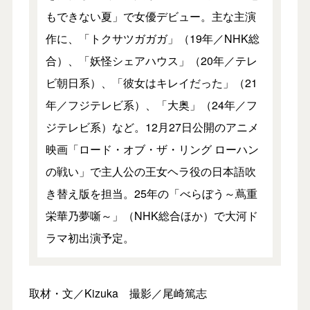
もできない夏」で女優デビュー。主な主演
作に、「トクサツガガガ」（19年／NHK総
合）、「妖怪シェアハウス」（20年／テレ
ビ朝日系）、「彼女はキレイだった」（21
年／フジテレビ系）、「大奥」（24年／フ
ジテレビ系）など。12月27日公開のアニメ
映画「ロード・オブ・ザ・リング ローハン
の戦い」で主人公の王女ヘラ役の日本語吹
き替え版を担当。25年の「べらぼう～蔦重
栄華乃夢噺～」（NHK総合ほか）で大河ド
ラマ初出演予定。
取材・文／Kizuka 撮影／尾崎篤志