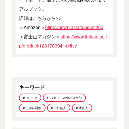
アルブック。
詳細はこちらから>>
＜Amazon＞
https://amzn.asia/d/bsum2ud
＜富士山マガジン＞
https://www.fujisan.co.j
p/product/1281703941/b/list/
キーワード
# Bリーグ
# TVガイドWebバスケ部
# 三谷桂司朗
# 中村拓人
# 辻直人