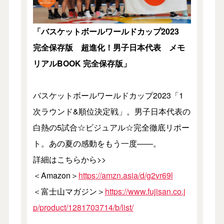
「バスケットボールワールドカップ2023
完全保存版 超進化！男子日本代表 メモ
リアルBOOK
完全保存版」
バスケットボールワールドカップ2023「1
次ラウンド&順位決定戦」。男子日本代表の
白熱の5試合☆ビジュアル☆完全徹底リポー
ト。あの夏の感動をもう一度――。
詳細はこちらから>>
＜Amazon＞
https://amzn.asia/d/g2vr69l
＜富士山マガジン＞
https://www.fujisan.co.j
p/product/1281703714/b/list/