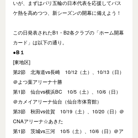
いが、まずはパリ五輪の日本代表を応援してバス
ケ熱を高めつつ、新シーズンの開幕に備えよう！
この日発表されたB1・B2各クラブの「ホーム開幕
カード」は以下の通り。
●B１
[東地区]
第2節 北海道vs長崎 10/12（土）、10/13（日）
＠よつ葉アリーナ十勝
第1節 仙台vs横浜BC 10/5（土）、10/6（日）
＠カメイアリーナ仙台（仙台市体育館）
第3節 秋田vs佐賀 10/19（土）、10/20（日）＠
CNAアリーナ☆あきた
第1節 茨城vs三河 10/5（土）、10/6（日）＠ア