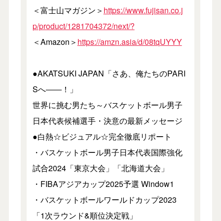
＜富士山マガジン＞
https://www.fujisan.co.j
p/product/1281704372/next/?
＜Amazon＞
https://amzn.asia/d/08tqUYYY
●AKATSUKI JAPAN「さあ、俺たちのPARI
Sへ――！」
世界に挑む男たち～バスケットボール男子
日本代表候補選手・決意の最新メッセージ
●白熱☆ビジュアル☆完全徹底リポート
・バスケットボール男子日本代表国際強化
試合2024「東京大会」「北海道大会」
・FIBAアジアカップ2025予選 Window1
・バスケットボールワールドカップ2023
「1次ラウンド&順位決定戦」