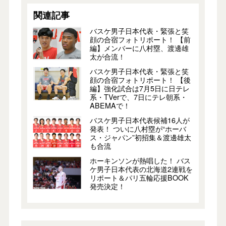
関連記事
バスケ男子日本代表・緊張と笑
顔の合宿フォトリポート！ 【前
編】メンバーに八村塁、渡邊雄
太が合流！
バスケ男子日本代表・緊張と笑
顔の合宿フォトリポート！ 【後
編】強化試合は7月5日に日テレ
系・TVerで、7日にテレ朝系・
ABEMAで！
バスケ男子日本代表候補16人が
発表！ ついに八村塁が“ホーバ
ス・ジャパン”初招集＆渡邊雄太
も合流
ホーキンソンが熱唱した！ バス
ケ男子日本代表の北海道2連戦を
リポート＆パリ五輪応援BOOK
発売決定！