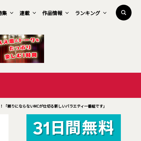
特集
連載
作品情報
ランキング
送！「頼りにならないMCが仕切る新しいバラエティー番組です」