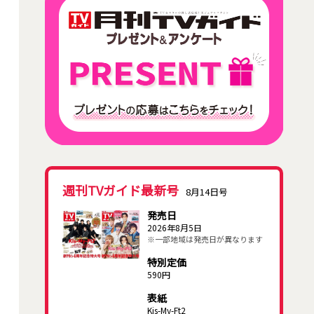
週刊TVガイド最新号
8月14日号
発売日
2026年8月5日
※一部地域は発売日が異なります
特別定価
590円
表紙
Kis-My-Ft2