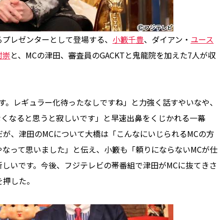
るプレゼンターとして登場する、
小籔千豊
、ダイアン・
ユース
村崇
と、MCの津田、審査員のGACKTと鬼龍院を加えた7人が収
す。レギュラー化待ったなしですね」と力強く話すやいなや、
えなくなると思うと寂しいです」と早速出鼻をくじかれる一幕
だが、津田のMCについて大橋は「こんなにいじられるMCの方
やなって思いました」と伝え、小籔も「頼りにならないMCが仕
新しいです。今後、フジテレビの帯番組で津田がMCに抜てきさ
を押した。