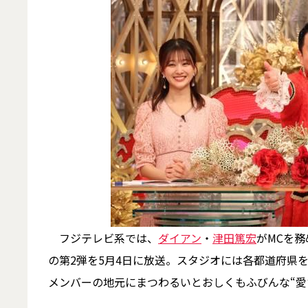
フジテレビ系では、
ダイアン
・
津田篤宏
がMCを
の第2弾を5月4日に放送。スタジオには各都道府県
メンバーの地元にまつわるいとおしくもふびんな“愛