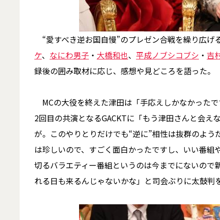
“愛すべき逆お国自慢”のプレゼン合戦を繰り広げ
ケ
、
なにわ男子
・
大橋和也
、
平成ノブシコブシ
・
吉
録後の囲み取材に応じ、感想や見どころを語った。
MCの大役を終えた津田は「手応えしかなかったで
2回目の共演となるGACKTに「もう津田さんと会
が。このやりとりだけでも“逆に”相性は抜群のよう
は珍しいので、すごく面白かったですし、いい番組
切るバラエティー番組というのは今までにないので
れる日も来るんじゃないかな」と司会ぶりに太鼓判