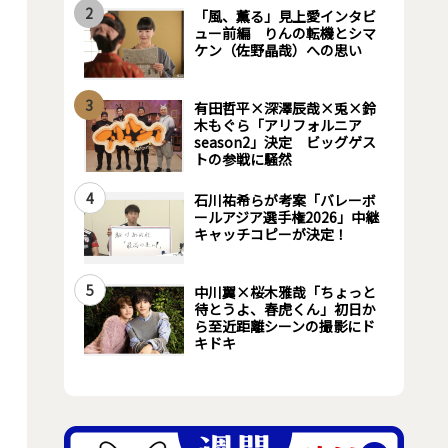
2
「風、薫る」見上愛インタビ
ュー前編 りんの転機とシマ
ケン（佐野晶哉）への思い
3
有田哲平×深澤辰哉×兎×鈴
木もぐら「アリフォルニア
season2」決定 ビッグゲス
トの参戦に騒然
4
石川祐希らが考案「バレーボ
ールアジア選手権2026」中継
キャッチコピーが決定！
5
中川翼×桜木雅哉「ちょっと
待とうよ、春虎くん」初日か
ら至近距離シーンの撮影にド
キドキ