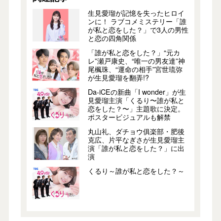
生見愛瑠が記憶を失ったヒロイ
ンに！ ラブコメミステリー「誰
が私と恋をした？」で3人の男性
と恋の四角関係
「誰が私と恋をした？」“元カ
レ”瀬戸康史、“唯一の男友達”神
尾楓珠、“運命の相手”宮世琉弥
が生見愛瑠を翻弄!?
Da-iCEの新曲「I wonder」が生
見愛瑠主演「くるり〜誰が私と
恋をした？〜」主題歌に決定。
ポスタービジュアルも解禁
丸山礼、ダチョウ俱楽部・肥後
克広、片平なぎさが生見愛瑠主
演「誰が私と恋をした？」に出
演
くるり～誰が私と恋をした？～