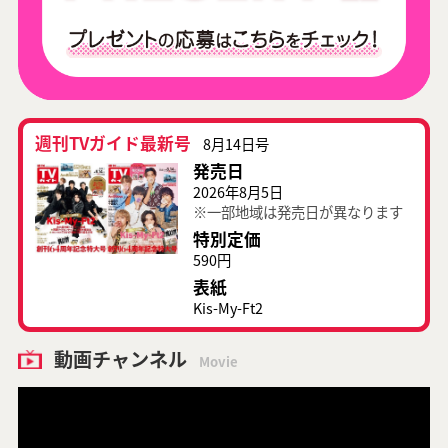
週刊TVガイド最新号
8月14日号
発売日
2026年8月5日
※一部地域は発売日が異なります
特別定価
590円
表紙
Kis-My-Ft2
動画チャンネル
Movie