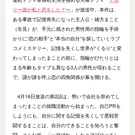
り〜誰が私と恋をした？〜
」が放送中。本作は、
ある事故で記憶喪失になった主人公・緒方まこと
（生見）が、手元に残された男性用の指輪を手掛
かりに“恋の相手”と“本当の自分”を探していくラブ
コメミステリー。記憶を失くし世界が“くるり”と変
わってしまったまことの前に、指輪がぴたりとは
まる年齢もタイプも異なる3人の男性が現れること
で、謎が謎を呼ぶ恋の四角関係が幕を開ける。
4月16日放送の第2話は、勢いで会社を辞めてし
まったまことの就職活動から始まった。自己PRを
しようにも、自分に関する記憶を失くして悪戦苦
闘するまことは、自分のできることを知ろうと奮
闘。そんな折、「一目ぼれ」したとアプローチし