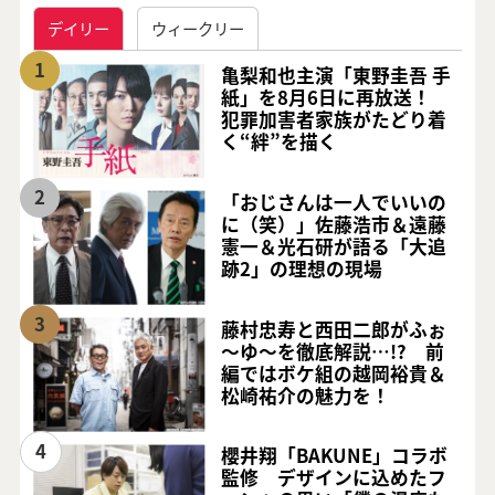
デイリー
ウィークリー
1
亀梨和也主演「東野圭吾 手
紙」を8月6日に再放送！
犯罪加害者家族がたどり着
く“絆”を描く
2
「おじさんは一人でいいの
に（笑）」佐藤浩市＆遠藤
憲一＆光石研が語る「大追
跡2」の理想の現場
3
藤村忠寿と西田二郎がふぉ
～ゆ～を徹底解説…!? 前
編ではボケ組の越岡裕貴＆
松崎祐介の魅力を！
4
櫻井翔「BAKUNE」コラボ
監修 デザインに込めたフ