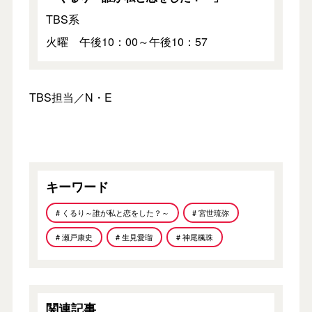
TBS系
火曜 午後10：00～午後10：57
TBS担当／N・E
キーワード
# くるり～誰が私と恋をした？～
# 宮世琉弥
# 瀬戸康史
# 生見愛瑠
# 神尾楓珠
関連記事