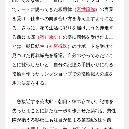
てデートに誘ってきた板垣律（
宮世琉弥
）の言葉
を受け、仕事への向き合い方を考え直すようにな
る。さらに、花で生活に彩りを届けようと奔走す
る西公太郎
（瀬戸康史）
の姿に感銘を受けたまこ
とは、朝日結生（
神尾楓珠
）のサポートを受けて
見つけた再就職先を辞退。自分のやってみたいこ
とに挑戦したいと、自分の記憶の手掛かりになる
指輪を作ったリングショップでの指輪職人の道を
歩む決意をする。
急接近する公太郎・朝日・律の存在が、記憶を
失ったまことに新たな一歩を歩ませた第2話。男性
陣が抱える秘密にも注目が集まる第3話放送を前
に、八木亜未プロデューサーが見どころやこだわ