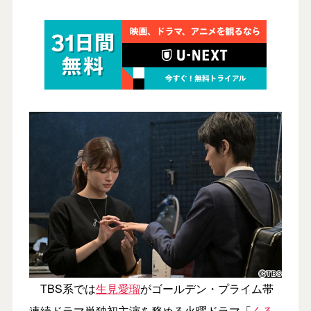
TBS系では
生見愛瑠
がゴールデン・プライム帯
連続ドラマ単独初主演を務める火曜ドラマ「
くる