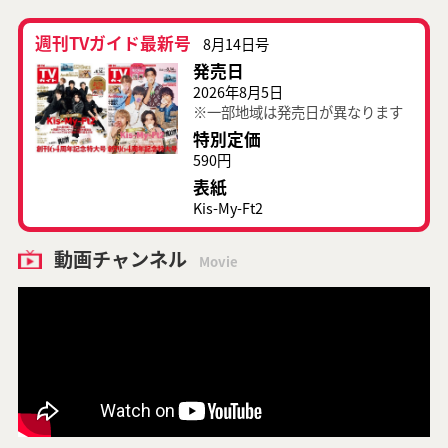
週刊TVガイド最新号
8月14日号
発売日
2026年8月5日
※一部地域は発売日が異なります
特別定価
590円
表紙
Kis-My-Ft2
動画チャンネル
Movie