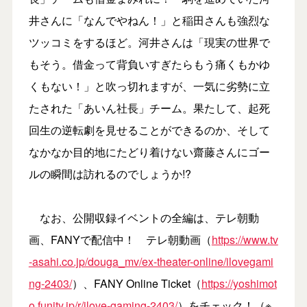
井さんに「なんでやねん！」と稲田さんも強烈な
ツッコミをするほど。河井さんは「現実の世界で
もそう。借金って背負いすぎたらもう痛くもかゆ
くもない！」と吹っ切れますが、一気に劣勢に立
たされた「あいん社長」チーム。果たして、起死
回生の逆転劇を見せることができるのか、そして
なかなか目的地にたどり着けない齋藤さんにゴー
ルの瞬間は訪れるのでしょうか!?
なお、公開収録イベントの全編は、テレ朝動
画、FANYで配信中！ テレ朝動画（
https://www.tv
-asahi.co.jp/douga_mv/ex-theater-online/ilovegami
ng-2403/
）、FANY Online Ticket（
https://yoshimot
o.funity.jp/r/ilove-gaming-2403/
）をチェック！（※