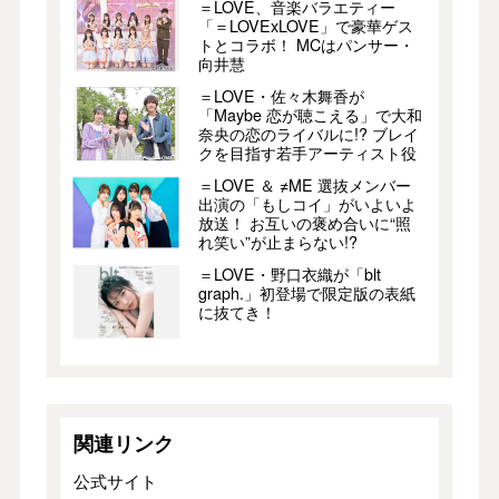
＝LOVE、音楽バラエティー
「＝LOVExLOVE」で豪華ゲス
トとコラボ！ MCはパンサー・
向井慧
＝LOVE・佐々木舞香が
「Maybe 恋が聴こえる」で大和
奈央の恋のライバルに!? ブレイ
クを目指す若手アーティスト役
＝LOVE ＆ ≠ME 選抜メンバー
出演の「もしコイ」がいよいよ
放送！ お互いの褒め合いに“照
れ笑い”が止まらない!?
＝LOVE・野口衣織が「blt
graph.」初登場で限定版の表紙
に抜てき！
関連リンク
公式サイト