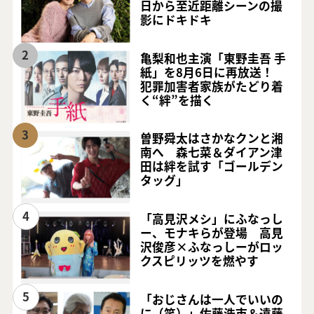
日から至近距離シーンの撮
影にドキドキ
2
亀梨和也主演「東野圭吾 手
紙」を8月6日に再放送！
犯罪加害者家族がたどり着
く“絆”を描く
3
曽野舜太はさかなクンと湘
南へ 森七菜＆ダイアン津
田は絆を試す「ゴールデン
タッグ」
4
「高見沢メシ」にふなっし
ー、モナキらが登場 高見
沢俊彦×ふなっしーがロッ
クスピリッツを燃やす
5
「おじさんは一人でいいの
に（笑）」佐藤浩市＆遠藤