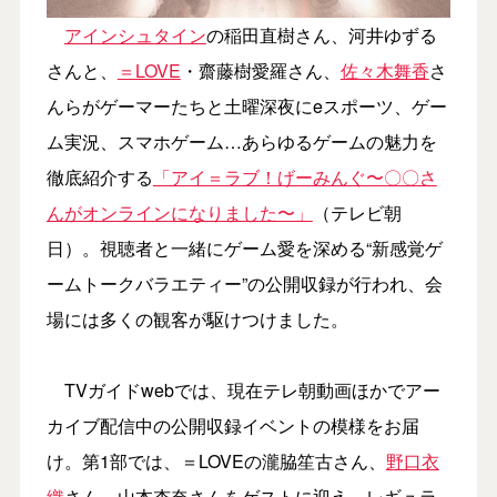
アインシュタイン
の稲田直樹さん、河井ゆずる
さんと、
＝LOVE
・齋藤樹愛羅さん、
佐々木舞香
さ
んらがゲーマーたちと土曜深夜にeスポーツ、ゲー
ム実況、スマホゲーム…あらゆるゲームの魅力を
徹底紹介する
「アイ＝ラブ！げーみんぐ〜〇〇さ
んがオンラインになりました〜」
（テレビ朝
日）。視聴者と一緒にゲーム愛を深める“新感覚ゲ
ームトークバラエティー”の公開収録が行われ、会
場には多くの観客が駆けつけました。
TVガイドwebでは、現在テレ朝動画ほかでアー
カイブ配信中の公開収録イベントの模様をお届
け。第1部では、＝LOVEの瀧脇笙古さん、
野口衣
織
さん、山本杏奈さんをゲストに迎え、レギュラ