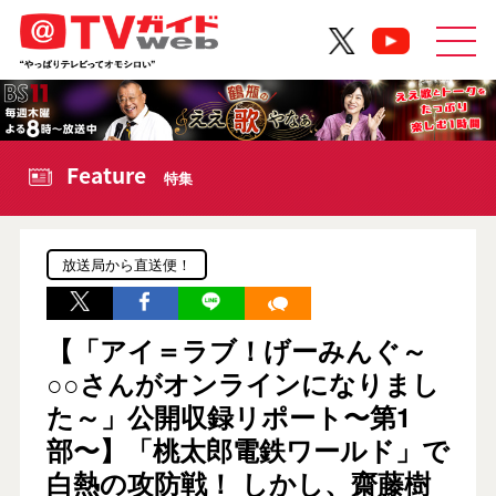
Feature
特集
放送局から直送便！
【「アイ＝ラブ！げーみんぐ～
○○さんがオンラインになりまし
た～」公開収録リポート〜第1
部〜】「桃太郎電鉄ワールド」で
白熱の攻防戦！ しかし、齋藤樹