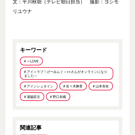
文：平川秋胡（テレビ朝日担当） 撮影：ヨシモ
リユウナ
キーワード
# ＝LOVE
# アイ＝ラブ！げーみんぐ～○○さんがオンラインになり
ました～
# アインシュタイン
# 佐々木舞香
# 山本杏奈
# 瀧脇笙古
# 野口衣織
関連記事