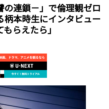
讐の連鎖－」で倫理観ゼロ
る柄本時生にインタビュー
てもらえたら」