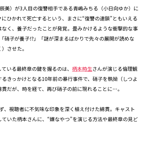
辰美）が3人目の復讐相手である青嶋みちる（小日向ゆか）に
にひかれて死亡するという、まさに“復讐の連鎖”ともいえる
はなく、養子だったことが発覚。畳みかけるような衝撃的な事
」「硝子が養子!?」「謎が深まるばかりで先々の展開が読めな
く）させた。
ている最終章の鍵を握るのは、
柄本時生
さんが演じる倫理観
るきっかけとなる10年前の暴行事件で、硝子を執拗（しつよ
綿貫だが、時を経て、再び硝子の前に現れることに…。
ず、視聴者に不気味な印象を深く植え付けた綿貫。キャスト
ていた柄本さんに、“嫌なやつ”を演じる方法や最終章の見ど