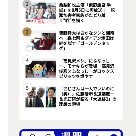
2
亀梨和也主演「東野圭吾 手
紙」を8月6日に再放送！ 犯
罪加害者家族がたどり着
く“絆”を描く
3
曽野舜太はさかなクンと湘南
へ 森七菜＆ダイアン津田は
絆を試す「ゴールデンタッ
グ」
4
「高見沢メシ」にふなっし
ー、モナキらが登場 高見沢
俊彦×ふなっしーがロックス
ピリッツを燃やす
5
「おじさんは一人でいいのに
（笑）」佐藤浩市＆遠藤憲一
＆光石研が語る「大追跡2」の
理想の現場