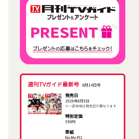
週刊TVガイド最新号
8月14日号
発売日
2026年8月5日
※一部地域は発売日が異なります
特別定価
590円
表紙
Kis-My-Ft2