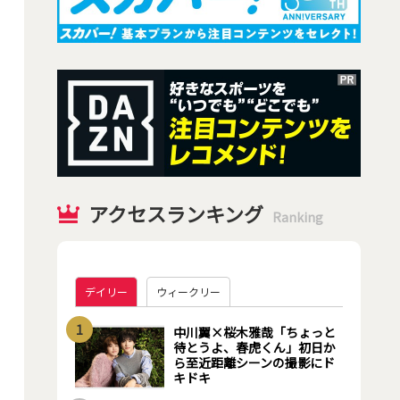
アクセスランキング
Ranking
デイリー
ウィークリー
1
中川翼×桜木雅哉「ちょっと
待とうよ、春虎くん」初日か
ら至近距離シーンの撮影にド
キドキ