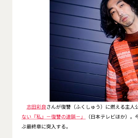
志田彩良
さんが復讐（ふくしゅう）に燃える主人公
ない『私』－復讐の連鎖－」
（日本テレビほか）。今
ぶ最終章に突入する。