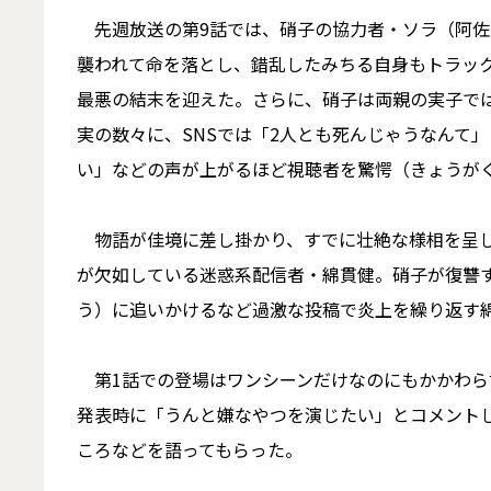
先週放送の第9話では、硝子の協力者・ソラ（阿佐
襲われて命を落とし、錯乱したみちる自身もトラック
最悪の結末を迎えた。さらに、硝子は両親の実子で
実の数々に、SNSでは「2人とも死んじゃうなんて
い」などの声が上がるほど視聴者を驚愕（きょうが
物語が佳境に差し掛かり、すでに壮絶な様相を呈し
が欠如している迷惑系配信者・綿貫健。硝子が復讐す
う）に追いかけるなど過激な投稿で炎上を繰り返す
第1話での登場はワンシーンだけなのにもかかわら
発表時に「うんと嫌なやつを演じたい」とコメントし
ころなどを語ってもらった。