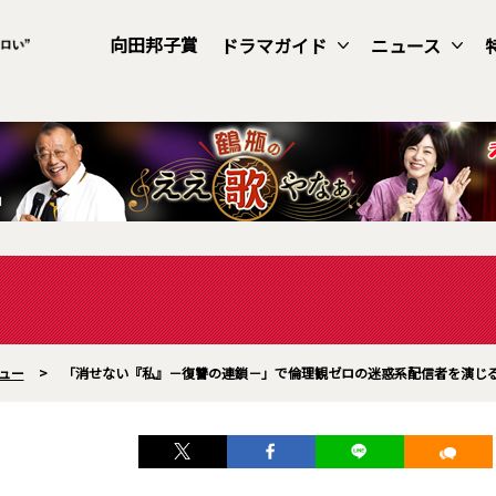
向田邦子賞
ドラマガイド
ニュース
ュー
>
「消せない『私』－復讐の連鎖－」で倫理観ゼロの迷惑系配信者を演じ