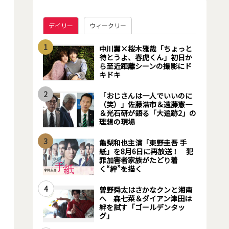
デイリー
ウィークリー
1
中川翼×桜木雅哉「ちょっと
待とうよ、春虎くん」初日か
ら至近距離シーンの撮影にド
キドキ
2
「おじさんは一人でいいのに
（笑）」佐藤浩市＆遠藤憲一
＆光石研が語る「大追跡2」の
理想の現場
3
亀梨和也主演「東野圭吾 手
紙」を8月6日に再放送！ 犯
罪加害者家族がたどり着
く“絆”を描く
4
曽野舜太はさかなクンと湘南
へ 森七菜＆ダイアン津田は
絆を試す「ゴールデンタッ
グ」