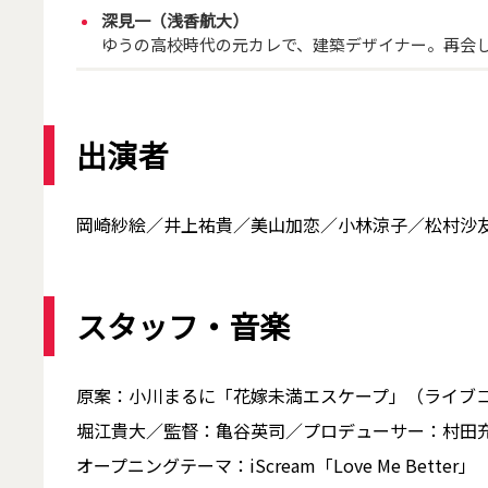
深見一（浅香航大）
ゆうの高校時代の元カレで、建築デザイナー。再会
出演者
岡崎紗絵／井上祐貴／美山加恋／小林涼子／松村沙友
スタッフ・音楽
原案：小川まるに「花嫁未満エスケープ」（ライブ
堀江貴大／監督：亀谷英司／プロデューサー：村田
オープニングテーマ：iScream「Love Me Better」