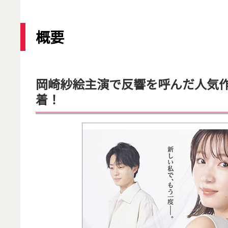
概要
岡崎紗絵主演で反響を呼んだ人気
着！