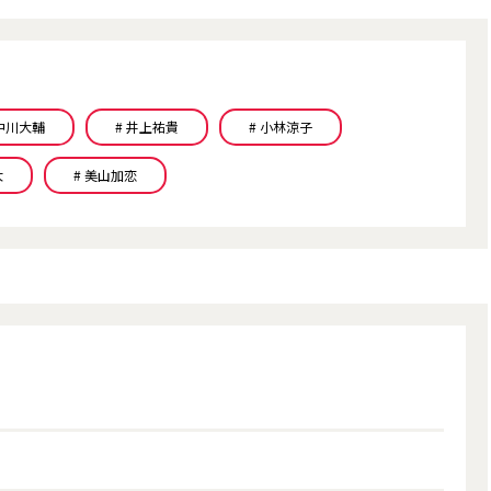
 中川大輔
# 井上祐貴
# 小林涼子
大
# 美山加恋