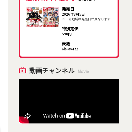
発売日
2026年8月5日
※一部地域は発売日が異なります
特別定価
590円
表紙
Kis-My-Ft2
動画チャンネル
Movie