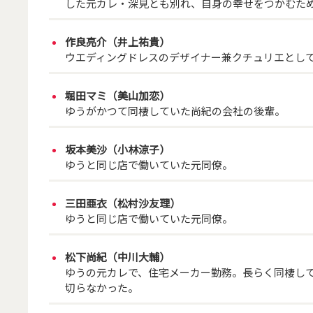
した元カレ・深見とも別れ、自身の幸せをつかむた
作良亮介（井上祐貴）
ウエディングドレスのデザイナー兼クチュリエとし
堀田マミ（美山加恋）
ゆうがかつて同棲していた尚紀の会社の後輩。
坂本美沙（小林涼子）
ゆうと同じ店で働いていた元同僚。
三田亜衣（松村沙友理）
ゆうと同じ店で働いていた元同僚。
松下尚紀（中川大輔）
ゆうの元カレで、住宅メーカー勤務。長らく同棲し
切らなかった。