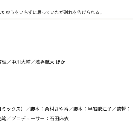
したゆうをいちずに思っていたが別れを告げられる。
理／中川大輔／浅香航大 ほか
コミックス）／脚本：桑村さや香／脚本：早船歌江子／監督：
充範／プロデューサー：石田麻衣