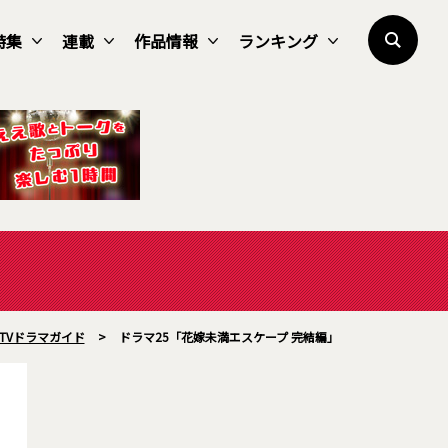
特集
連載
作品情報
ランキング
】TVドラマガイド
>
ドラマ25「花嫁未満エスケープ 完結編」