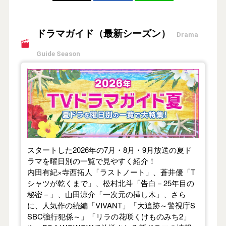
ドラマガイド（最新シーズン）
Drama
Guide Season
【2026年夏】TVドラマガイド
スタートした2026年の7月・8月・9月放送の夏ド
ラマを曜日別の一覧で見やすく紹介！
内田有紀×寺西拓人「ラストノート」、蒼井優「T
シャツが乾くまで」、松村北斗「告白－25年目の
秘密－」、山田涼介「一次元の挿し木」、さら
に、人気作の続編「VIVANT」「大追跡～警視庁S
SBC強行犯係～」「リラの花咲くけものみち2」