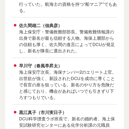
行っていた。航海士の資格を持つ“船マニア”でもあ
る。
佐久間雄二（佃典彦）
海上保安庁・警備救難部部長。警備救難情報課の
出身で新名が最も信頼する人物。海保上層部から
の信頼も厚く、佐久間の進言によってDCUが発足
し、新名が隊長に選出された。
早川守（春風亭昇太）
海上保安庁次長。海保ナンバー2のエリート上官。
出世欲が強く、新設されたDCUを成功に導くこと
で長官の座を狙っている。新名のやり方を危険だ
と感じており、機会があればいつでも引きずり下
ろすつもりでいる。
黒江真子（市川実日子）
DCU科学捜査ラボ班長で、新名の婚約者。海上保
安試験研究センターにある化学分析課の元職員