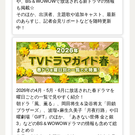
や、BS＆WOWOWで放送される新ドラマの情報
も掲載☆
そのほか、出演者、主題歌や追加キャスト、最新
のあらすじ、記者会見リポートなどを随時更新
中！
【2026年春】TVドラマガイド
2026年の4月・5月・6月に放送された春ドラマを
曜日ごとの一覧で見やすく紹介！
朝ドラ「風、薫る」、岡田将生＆染谷将太「田鎖
ブラザーズ」、波瑠×麻生久美子「月夜行路」や日
曜劇場「GIFT」のほか、「あきない世傳 金と銀
3」などのBS＆WOWOWドラマの情報も含めて総
まとめ☆