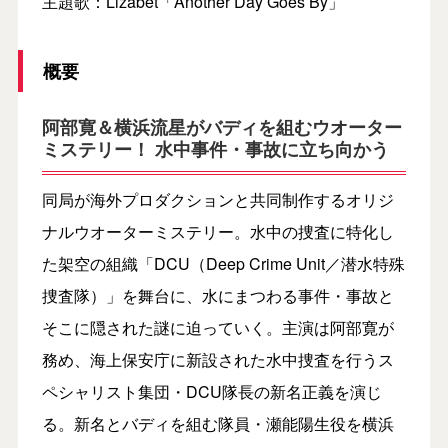
主題歌：Lizabet「Another Day Goes By」
概要
阿部寛＆横浜流星がバディを組むウオーター
ミステリー！ 水中事件・事故に立ち向かう
同局が海外プロダクションと共同制作するオリジ
ナルウオーターミステリー。水中の捜査に特化し
た架空の組織「DCU（Deep Crime Unit／潜水特殊
捜査隊）」を舞台に、水にまつわる事件・事故と
そこに隠された謎に迫っていく。主演は阿部寛が
務め、海上保安庁に新設された水中捜査を行うス
ペシャリスト集団・DCU隊長の新名正義を演じ
る。新名とバディを組む隊員・瀬能陽生役を横浜