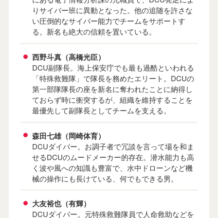
りサイバー班に異動となった。他の追随を許さな
い圧倒的なサイバー能力でチームをサポートす
る。新名も絶大の信頼を置いている。
西野斗真（高橋光臣）
DCU副隊長。海上保安庁でも最も過酷といわれる
「特殊救難隊」で隊長を務めたエリート。DCUの
第一部隊隊長の座を新名に奪われたことに納得し
ておらず時に衝突するが、組織を維持することを
最優先して副隊長としてチームを支える。
森田七雄（岡崎体育）
DCUダイバー。お調子者で冗談を言って場を和ま
せるDCUのムードメーカー的存在。潜水能力も高
く波や風への知識も豊富で、水中ドローンなど機
械の操作にも長けている、何でもできる男。
大友裕也（有輝）
DCUダイバー。元特殊救難隊員で人命救助などを