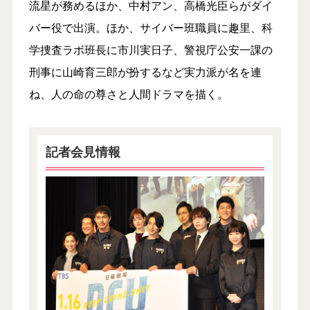
流星が務めるほか、中村アン、高橋光臣らがダイ
バー役で出演。ほか、サイバー班職員に趣里、科
学捜査ラボ班長に市川実日子、警視庁公安一課の
刑事に山崎育三郎が扮するなど実力派が名を連
ね、人の命の尊さと人間ドラマを描く。
記者会見情報