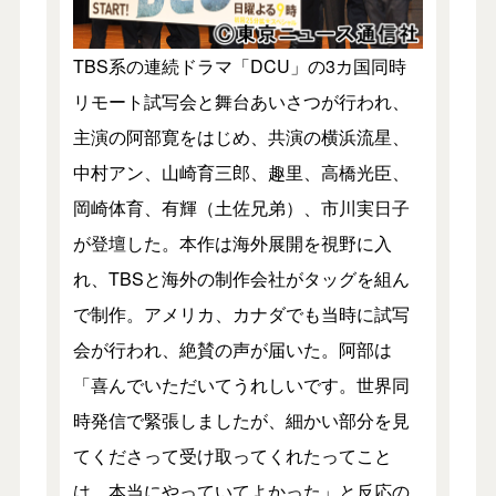
TBS系の連続ドラマ「DCU」の3カ国同時
リモート試写会と舞台あいさつが行われ、
主演の阿部寛をはじめ、共演の横浜流星、
中村アン、山崎育三郎、趣里、高橋光臣、
岡崎体育、有輝（土佐兄弟）、市川実日子
が登壇した。本作は海外展開を視野に入
れ、TBSと海外の制作会社がタッグを組ん
で制作。アメリカ、カナダでも当時に試写
会が行われ、絶賛の声が届いた。阿部は
「喜んでいただいてうれしいです。世界同
時発信で緊張しましたが、細かい部分を見
てくださって受け取ってくれたってこと
は、本当にやっていてよかった」と反応の