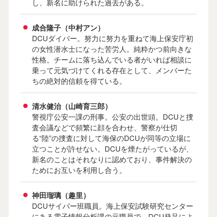
し、新名に助けられた過去がある。
成合隆子（中村アン）
DCUダイバー。努力に努力を重ねて海上保安庁初
の女性潜水士になった苦労人。純粋かつ前向きな
性格。チームに落ち込んでいる者がいれば相談に
乗って元気づけてくれる存在として、メンバーた
ちの絶対的信頼を得ている。
清水健治（山崎育三郎）
警視庁公安一課の刑事。公安の出世頭。DCUと捜
査会議などで頻繁に顔を合わせ、警察が仕切
る“陸”の捜査に対して海保のDCUが同等の立場に
立つことが許せない。DCUを煙たがっているが、
新名のことはそれなりに認めており、事件解決の
ためにお互いを利用し合う。
神田瑠璃（趣里）
DCUサイバー班職員。海上保安試験研究センター
にある電子情報分析課の元職員で、DCU発足によ