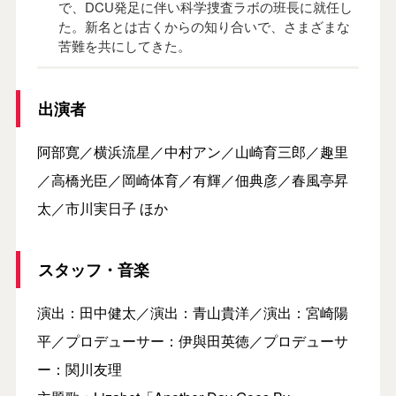
で、DCU発足に伴い科学捜査ラボの班長に就任し
た。新名とは古くからの知り合いで、さまざまな
苦難を共にしてきた。
出演者
阿部寛／横浜流星／中村アン／山崎育三郎／趣里
／高橋光臣／岡崎体育／有輝／佃典彦／春風亭昇
太／市川実日子 ほか
スタッフ・音楽
演出：田中健太／演出：青山貴洋／演出：宮崎陽
平／プロデューサー：伊與田英徳／プロデューサ
ー：関川友理