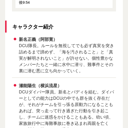
後9:54
キャラクター紹介
新名正義（阿部寛）
DCU隊長。ルールを無視してでも必ず真実を突き
詰めるまで諦めず、「海を汚されること」と「真
実が解明されないこと」が許せない。個性豊かな
メンバーたちと一緒に水中に潜り、難事件とその
裏に潜む悪に立ち向かっていく。
瀬能陽生（横浜流星）
DCUダイバー隊員。新名とバディを組む。ダイバ
ーとしての能力はDCUの中でも群を抜く存在だ
が、それがチームを引っ張る原動力になることも
あれば、突っ走って行き過ぎた行動を引き起こ
し、チームに迷惑をかけることもある。幼い頃、
家族旅行中に海難事故に巻き込まれ両親を亡く