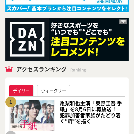
アクセスランキング
Ranking
デイリー
ウィークリー
1
亀梨和也主演「東野圭吾 手
紙」を8月6日に再放送！
犯罪加害者家族がたどり着
く“絆”を描く