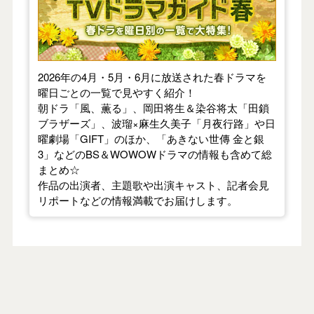
2026年の4月・5月・6月に放送された春ドラマを
曜日ごとの一覧で見やすく紹介！
朝ドラ「風、薫る」、岡田将生＆染谷将太「田鎖
ブラザーズ」、波瑠×麻生久美子「月夜行路」や日
曜劇場「GIFT」のほか、「あきない世傳 金と銀
3」などのBS＆WOWOWドラマの情報も含めて総
まとめ☆
作品の出演者、主題歌や出演キャスト、記者会見
リポートなどの情報満載でお届けします。