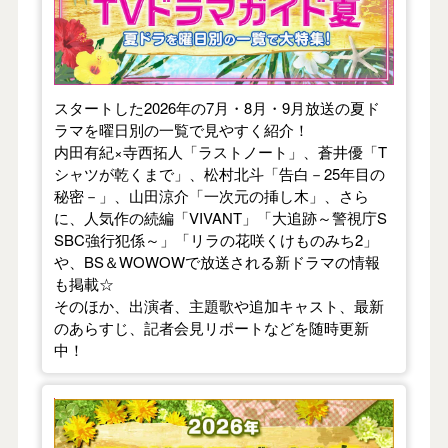
スタートした2026年の7月・8月・9月放送の夏ド
ラマを曜日別の一覧で見やすく紹介！
内田有紀×寺西拓人「ラストノート」、蒼井優「T
シャツが乾くまで」、松村北斗「告白－25年目の
秘密－」、山田涼介「一次元の挿し木」、さら
に、人気作の続編「VIVANT」「大追跡～警視庁S
SBC強行犯係～」「リラの花咲くけものみち2」
や、BS＆WOWOWで放送される新ドラマの情報
も掲載☆
そのほか、出演者、主題歌や追加キャスト、最新
のあらすじ、記者会見リポートなどを随時更新
中！
【2026年春】TVドラマガイド