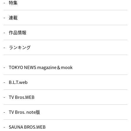
特集
連載
作品情報
ランキング
TOKYO NEWS magazine＆mook
B.L.T.web
TV Bros.WEB
TV Bros. note版
SAUNA BROS.WEB