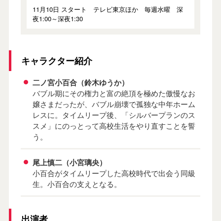
11月10日 スタート テレビ東京ほか 毎週水曜 深
夜1:00～深夜1:30
キャラクター紹介
二ノ宮小百合（鈴木ゆうか）
バブル期にその権力と富の絶頂を極めた傲慢なお
嬢さまだったが、バブル崩壊で孤独な中年ホーム
レスに。タイムリープ後、「シルバープランのス
スメ」にのっとって高校生活をやり直すことを誓
う。
尾上慎二（小宮璃央）
小百合がタイムリープした高校時代で出会う同級
生。小百合の支えとなる。
出演者