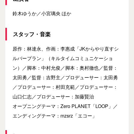
鈴木ゆうか／小宮璃央 ほか
スタッフ・音楽
原作：林達永、作画：李惠成「JKからやり直すシ
ルバープラン」（キルタイムコミュニケーショ
ン）／脚本：中村允俊／脚本：奥村徹也／監督：
太田勇／監督：吉野主／プロデューサー：太田勇
／プロデューサー：村田充範／プロデューサー：
山口仁志／プロデューサー：加藤賢治
オープニングテーマ：Zero PLANET「LOOP」／
エンディングテーマ：mzsrz「エコー」