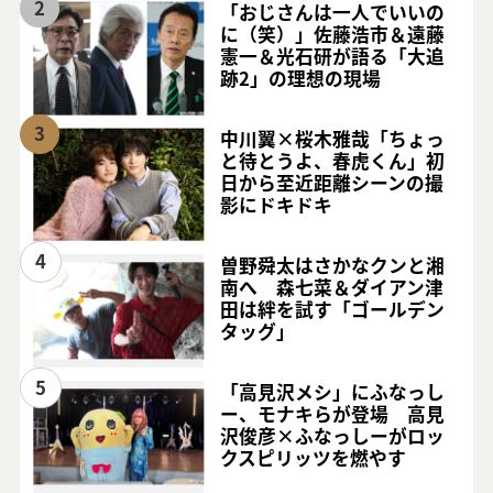
2
「おじさんは一人でいいの
に（笑）」佐藤浩市＆遠藤
憲一＆光石研が語る「大追
跡2」の理想の現場
3
中川翼×桜木雅哉「ちょっ
と待とうよ、春虎くん」初
日から至近距離シーンの撮
影にドキドキ
4
曽野舜太はさかなクンと湘
南へ 森七菜＆ダイアン津
田は絆を試す「ゴールデン
タッグ」
5
「高見沢メシ」にふなっし
ー、モナキらが登場 高見
沢俊彦×ふなっしーがロッ
クスピリッツを燃やす