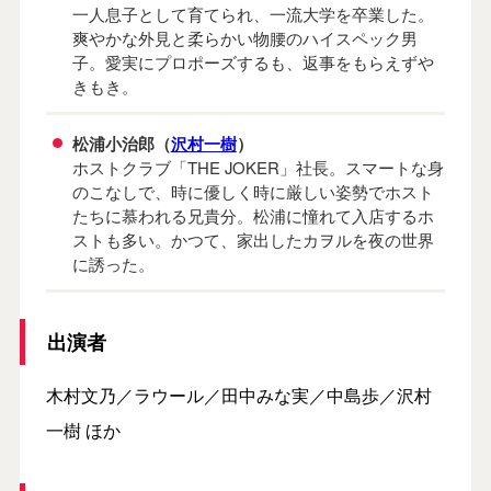
一人息子として育てられ、一流大学を卒業した。
爽やかな外見と柔らかい物腰のハイスペック男
子。愛実にプロポーズするも、返事をもらえずや
きもき。
松浦小治郎（
沢村一樹
）
ホストクラブ「THE JOKER」社長。スマートな身
のこなしで、時に優しく時に厳しい姿勢でホスト
たちに慕われる兄貴分。松浦に憧れて入店するホ
ストも多い。かつて、家出したカヲルを夜の世界
に誘った。
出演者
木村文乃／ラウール／田中みな実／中島歩／沢村
一樹 ほか