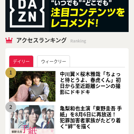
アクセスランキング
Ranking
デイリー
ウィークリー
1
中川翼×桜木雅哉「ちょっ
と待とうよ、春虎くん」初
日から至近距離シーンの撮
影にドキドキ
2
亀梨和也主演「東野圭吾 手
紙」を8月6日に再放送！
犯罪加害者家族がたどり着
く“絆”を描く