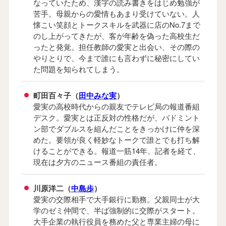
なっていたため、漢字の読み書きをはじめ勉強が
苦手。母親からの愛情もあまり受けていない。人
懐こい笑顔とトークスキルを武器に店のNo.7まで
のし上がってきたが、客が年齢を偽った高校生だ
ったと発覚。担任教師の愛実と出会い、その際の
やりとりで、今まで誰にも言わずに秘密にしてい
た問題を知られてしまう。
町田百々子（
田中みな実
）
愛実の高校時代からの親友でテレビ局の報道番組
デスク。愛実とは正反対の性格だが、バドミント
ン部でダブルスを組んだことをきっかけに仲を深
めた。要領が良く軽妙なトークで誰とでも打ち解
けることができる。報道一筋14年、記者を経て、
現在は夕方のニュース番組の責任者。
川原洋二（
中島歩
）
愛実の交際相手で大手銀行に勤務。父親同士が大
学のゼミ仲間で、半ば強制的に交際がスタート。
大手企業の執行役員を務めた父と専業主婦の母に