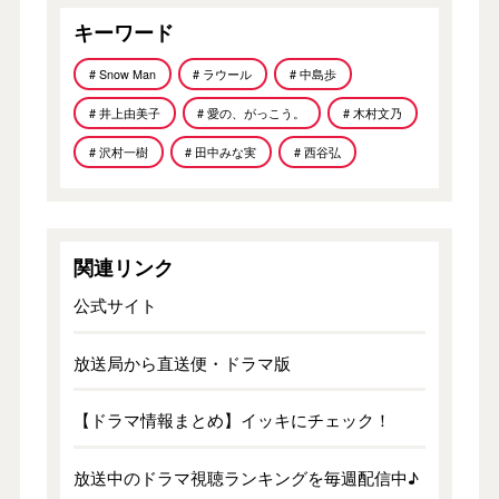
キーワード
# Snow Man
# ラウール
# 中島歩
# 井上由美子
# 愛の、がっこう。
# 木村文乃
# 沢村一樹
# 田中みな実
# 西谷弘
関連リンク
公式サイト
放送局から直送便・ドラマ版
【ドラマ情報まとめ】イッキにチェック！
放送中のドラマ視聴ランキングを毎週配信中♪