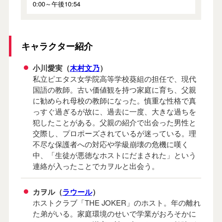
0:00～午後10:54
キャラクター紹介
小川愛実（
木村文乃
）
私立ピエタス女学院高等学校葵組の担任で、現代
国語の教師。古い価値観を持つ家庭に育ち、父親
に勧められ母校の教師になった。慎重な性格で真
っすぐ過ぎるが故に、過去に一度、大きな過ちを
犯したことがある。父親の紹介で出会った男性と
交際し、プロポーズされているが迷っている。理
不尽な保護者への対応や学級崩壊の危機に嘆く
中、「生徒が悪徳なホストにだまされた」という
連絡が入ったことでカヲルと出会う。
カヲル（
ラウール
）
ホストクラブ「THE JOKER」のホスト。年の離れ
た弟がいる。家庭環境のせいで学業がおろそかに