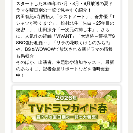
スタートした2026年の7月・8月・9月放送の夏ド
ラマを曜日別の一覧で見やすく紹介！
内田有紀×寺西拓人「ラストノート」、蒼井優「T
シャツが乾くまで」、松村北斗「告白－25年目の
秘密－」、山田涼介「一次元の挿し木」、さら
に、人気作の続編「VIVANT」「大追跡～警視庁S
SBC強行犯係～」「リラの花咲くけものみち2」
や、BS＆WOWOWで放送される新ドラマの情報
も掲載☆
そのほか、出演者、主題歌や追加キャスト、最新
のあらすじ、記者会見リポートなどを随時更新
中！
【2026年春】TVドラマガイド