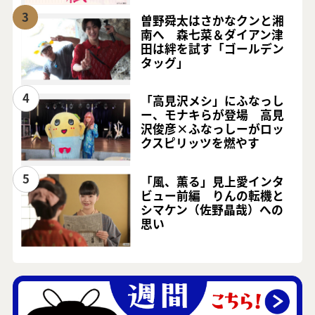
3
曽野舜太はさかなクンと湘
南へ 森七菜＆ダイアン津
田は絆を試す「ゴールデン
タッグ」
4
「高見沢メシ」にふなっし
ー、モナキらが登場 高見
沢俊彦×ふなっしーがロッ
クスピリッツを燃やす
5
「風、薫る」見上愛インタ
ビュー前編 りんの転機と
シマケン（佐野晶哉）への
思い