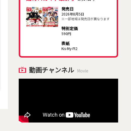
発売日
2026年8月5日
※一部地域は発売日が異なります
特別定価
590円
表紙
Kis-My-Ft2
動画チャンネル
Movie