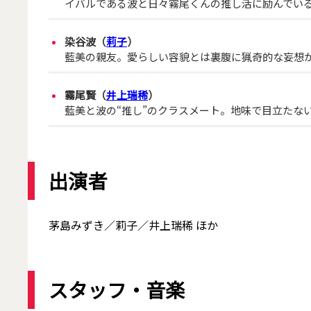
イバルである波と日々霧尾くんの推し活に励んでい
染谷波（
莉子
）
藍美の親友。愛らしい容貌とは裏腹に猟奇的な妄想
霧尾賢（
井上瑞稀
）
藍美と波の“推し”のクラスメート。地味で目立たな
出演者
茅島みずき／莉子／井上瑞稀 ほか
スタッフ・音楽