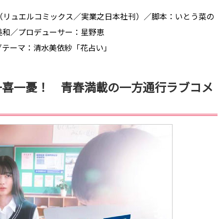
（リュエルコミックス／実業之日本社刊）／脚本：いとう菜の
美和／プロデューサー：星野恵
グテーマ：清水美依紗「花占い」
一喜一憂！ 青春満載の一方通行ラブコメ