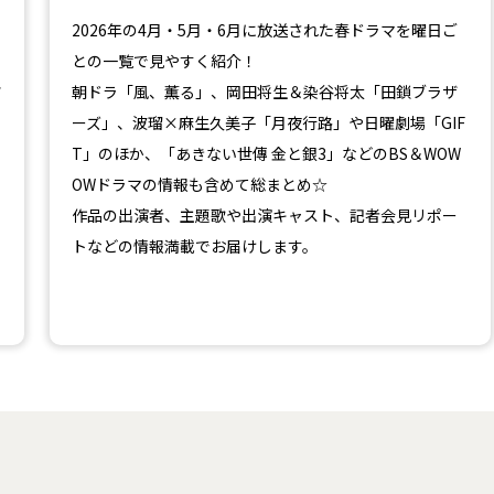
2026年の4月・5月・6月に放送された春ドラマを曜日ご
との一覧で見やすく紹介！
ツ
朝ドラ「風、薫る」、岡田将生＆染谷将太「田鎖ブラザ
ーズ」、波瑠×麻生久美子「月夜行路」や日曜劇場「GIF
T」のほか、「あきない世傳 金と銀3」などのBS＆WOW
OWドラマの情報も含めて総まとめ☆
作品の出演者、主題歌や出演キャスト、記者会見リポー
トなどの情報満載でお届けします。