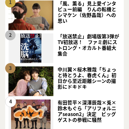
1
「風、薫る」見上愛インタ
ビュー前編 りんの転機と
シマケン（佐野晶哉）への
思い
2
「放送禁止」劇場版第3弾が
TV初放送！ ファミ劇にス
トロング・オカルト番組大
集合
3
中川翼×桜木雅哉「ちょっ
と待とうよ、春虎くん」初
日から至近距離シーンの撮
影にドキドキ
4
有田哲平×深澤辰哉×兎×
鈴木もぐら「アリフォルニ
アseason2」決定 ビッグ
ゲストの参戦に騒然