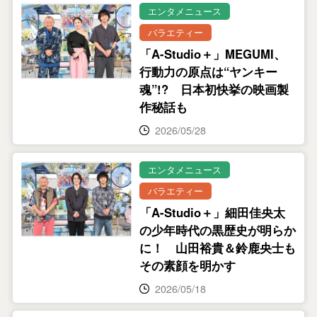
エンタメニュース
バラエティー
「A-Studio＋」MEGUMI、
行動力の原点は“ヤンキー
魂”!? 日本初快挙の映画製
作秘話も
2026/05/28
エンタメニュース
バラエティー
「A-Studio＋」細田佳央太
の少年時代の黒歴史が明らか
に！ 山田裕貴＆鈴鹿央士も
その素顔を明かす
2026/05/18