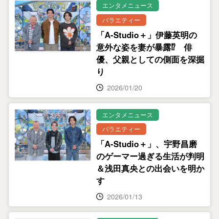
エンタメニュース
バラエティー
「A-Studio＋」伊藤英明の
意外な姿を妻が暴露⁉ 俳
優、父親としての側面を深掘
り
2026/01/20
エンタメニュース
バラエティー
「A-Studio＋」、宇野昌磨
のゲーマー過ぎる生活が判明
＆浅田真央との出会いを明か
す
2026/01/13