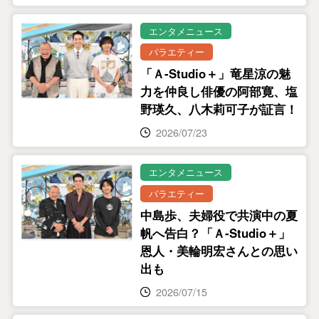
エンタメニュース
バラエティー
「Ａ-Studio＋」竜星涼の魅
力を仲良し俳優の阿部寛、塩
野瑛久、八木莉可子が証言！
2026/07/23
エンタメニュース
バラエティー
中島歩、夫婦役で共演中の夏
帆へ告白？「Ａ-Studio＋」
恩人・美輪明宏さんとの思い
出も
2026/07/15