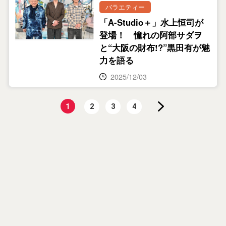
バラエティー
「A-Studio＋」水上恒司が
登場！ 憧れの阿部サダヲ
と“大阪の財布!?”黒田有が魅
力を語る
2025/12/03
1
2
3
4