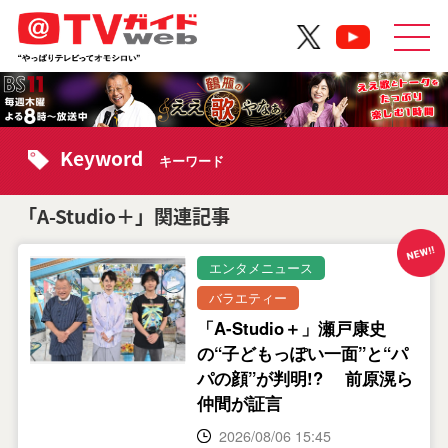
Keyword
キーワード
「A-Studio＋」関連記事
エンタメニュース
バラエティー
「A-Studio＋」瀬戸康史
の“子どもっぽい一面”と“パ
パの顔”が判明!? 前原滉ら
仲間が証言
2026/08/06 15:45