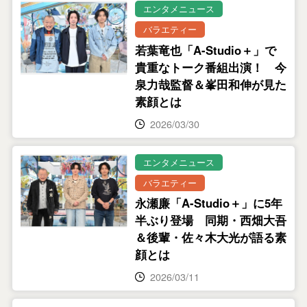
エンタメニュース
バラエティー
若葉竜也「A-Studio＋」で
貴重なトーク番組出演！ 今
泉力哉監督＆峯田和伸が見た
素顔とは
2026/03/30
エンタメニュース
バラエティー
永瀬廉「A-Studio＋」に5年
半ぶり登場 同期・西畑大吾
＆後輩・佐々木大光が語る素
顔とは
2026/03/11