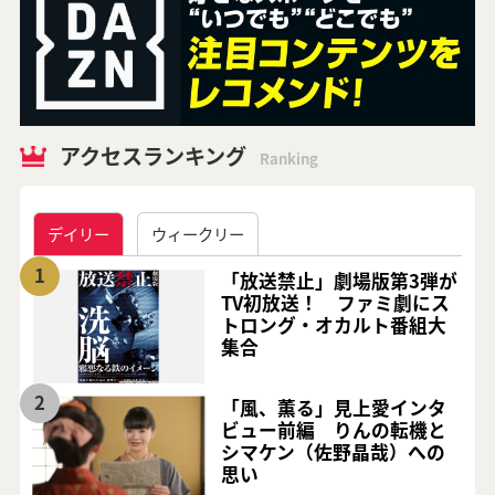
アクセスランキング
Ranking
デイリー
ウィークリー
1
「放送禁止」劇場版第3弾が
TV初放送！ ファミ劇にス
トロング・オカルト番組大
集合
2
「風、薫る」見上愛インタ
ビュー前編 りんの転機と
シマケン（佐野晶哉）への
思い