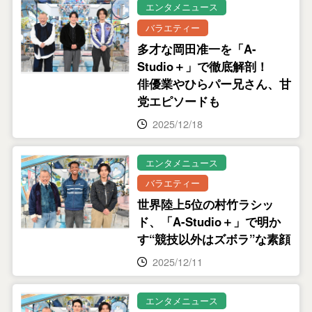
エンタメニュース
バラエティー
多才な岡田准一を「A-
Studio＋」で徹底解剖！
俳優業やひらパー兄さん、甘
党エピソードも
2025/12/18
エンタメニュース
バラエティー
世界陸上5位の村竹ラシッ
ド、「A-Studio＋」で明か
す“競技以外はズボラ”な素顔
2025/12/11
エンタメニュース