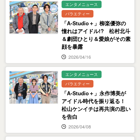
エンタメニュース
バラエティー
「A-Studio＋」柳楽優弥の
憧れはアイドル!? 松村北斗
＆劇団ひとり＆愛娘がその素
顔を暴露
2026/04/16
エンタメニュース
バラエティー
「A-Studio＋」永作博美が
アイドル時代を振り返る！
松山ケンイチは再共演の思い
を告白
2026/04/08