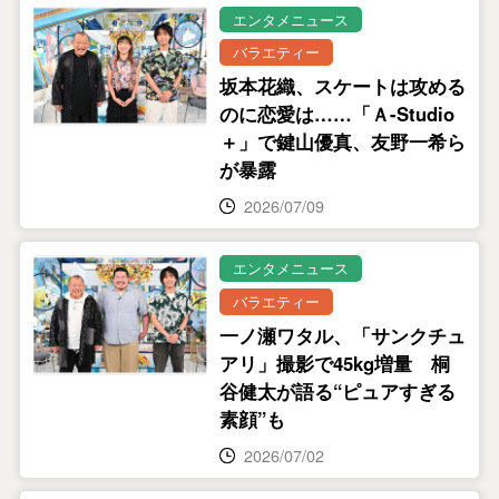
エンタメニュース
バラエティー
坂本花織、スケートは攻める
のに恋愛は……「Ａ-Studio
＋」で鍵山優真、友野一希ら
が暴露
2026/07/09
エンタメニュース
バラエティー
一ノ瀬ワタル、「サンクチュ
アリ」撮影で45kg増量 桐
谷健太が語る“ピュアすぎる
素顔”も
2026/07/02