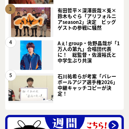
3
有田哲平×深澤辰哉×兎×
鈴木もぐら「アリフォルニ
アseason2」決定 ビッグ
ゲストの参戦に騒然
4
Aぇ! group・佐野晶哉が「1
万人の第九」合唱団代表
に！ 総監督・佐渡裕氏と
中学生ぶり共演
5
石川祐希らが考案「バレー
ボールアジア選手権2026」
中継キャッチコピーが決
定！