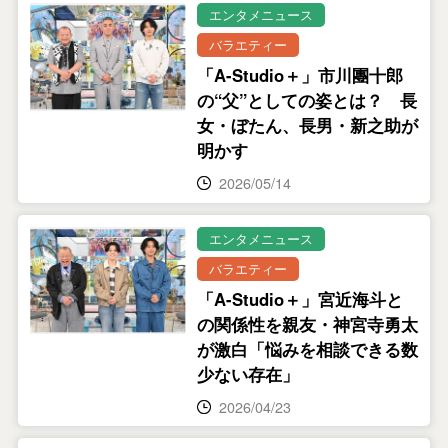
エンタメニュース
バラエティー
「A-Studio＋」市川團十郎
の“父”としての姿とは？ 長
女・ぼたん、長男・新之助が
明かす
2026/05/14
エンタメニュース
バラエティー
「A-Studio＋」宮近海斗と
の関係性を親友・神宮寺勇太
が激白「悩みを相談できる数
少ない存在」
2026/04/23