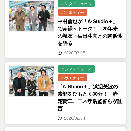
エンタメニュース
バラエティー
中村倫也が「A-Studio＋」
で赤裸々トーク！ 20年来
の親友・生田斗真との関係性
を語る
2026/03/05
エンタメニュース
バラエティー
「A-Studio＋」浜辺美波の
素顔をひもとく30分！ 赤
楚衛二、三木孝浩監督らが証
言
2026/02/04