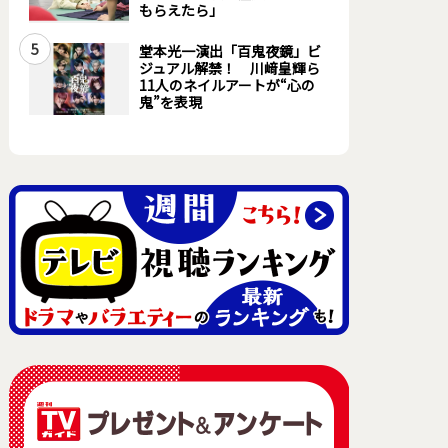
もらえたら」
5
堂本光一演出「百鬼夜鏡」ビ
ジュアル解禁！ 川﨑皇輝ら
11人のネイルアートが“心の
鬼”を表現