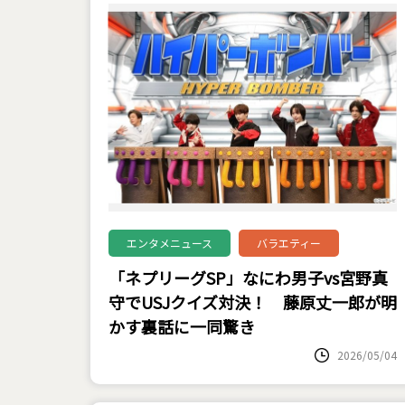
エンタメニュース
バラエティー
「ネプリーグSP」なにわ男子vs宮野真
守でUSJクイズ対決！ 藤原丈一郎が明
かす裏話に一同驚き
2026/05/04