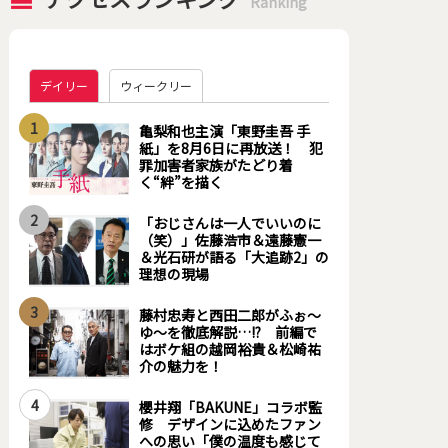
Ranking
デイリー
ウィークリー
1
亀梨和也主演「東野圭吾 手
紙」を8月6日に再放送！ 犯
罪加害者家族がたどり着
く“絆”を描く
2
「おじさんは一人でいいのに
（笑）」佐藤浩市＆遠藤憲一
＆光石研が語る「大追跡2」の
理想の現場
3
藤村忠寿と西田二郎がふぉ～
ゆ～を徹底解説…!? 前編で
はボケ組の越岡裕貴＆松崎祐
介の魅力を！
4
櫻井翔「BAKUNE」コラボ監
修 デザインに込めたファン
への思い「僕の温度も感じて