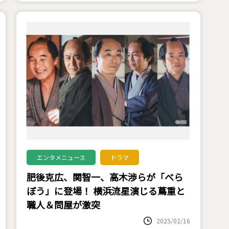
エンタメニュース
ドラマ
肥後克広、関智一、高木渉らが「べら
ぼう」に登場！ 横浜流星演じる蔦重と
職人＆問屋が激突
2025/02/16