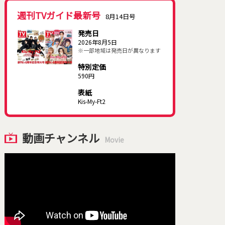
週刊TVガイド最新号
8月14日号
発売日
2026年8月5日
※一部地域は発売日が異なります
特別定価
590円
表紙
Kis-My-Ft2
動画チャンネル
Movie