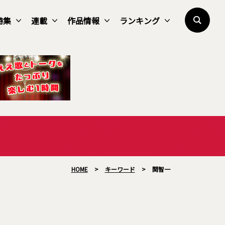
特集
連載
作品情報
ランキング
HOME
>
キーワード
>
関智一