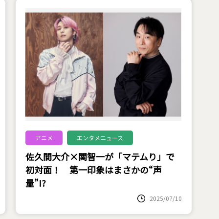
アニメ
エンタメニュース
佐久間大介×関智一が「マテムり」で
初対面！ 第一印象はまさかの“声
量”!?
2025/07/10