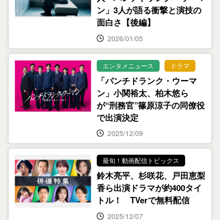
ン」3人が語る衝撃と演技の
面白さ【後編】
2026/01/05
エンタメニュース
ドラマ
「パンチドランク・ウーマ
ン」小関裕太、柏木悠ら
が“刑務官”篠原涼子の同僚役
で出演決定
2025/12/09
最旬！動画配信トピックス
鈴木亮平、杉咲花、戸田恵梨
香ら出演ドラマが約400タイ
トル！ TVerで無料配信
2025/12/07