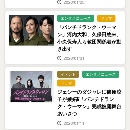
2026/01/25
エンタメニュース
ドラマ
「パンチドランク・ウーマ
ン」河内大和、久保田悠来、
小久保寿人ら教団関係者が動
き出す
2026/01/21
イベント
エンタメニュース
ドラマ
ジェシーのダジャレに篠原涼
子が嫉妬⁉「パンチドラン
ク・ウーマン」完成披露舞台
あいさつ
2026/01/11