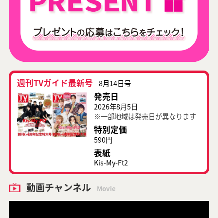
週刊TVガイド最新号
8月14日号
発売日
2026年8月5日
※一部地域は発売日が異なります
特別定価
590円
表紙
Kis-My-Ft2
動画チャンネル
Movie