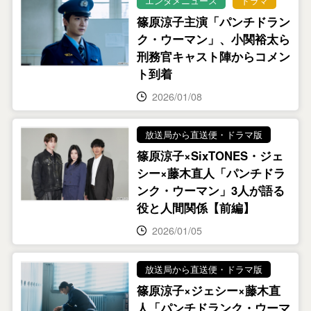
エンタメニュース
ドラマ
篠原涼子主演「パンチドラン
ク・ウーマン」、小関裕太ら
刑務官キャスト陣からコメン
ト到着
2026/01/08
放送局から直送便・ドラマ版
篠原涼子×SixTONES・ジェ
シー×藤木直人「パンチドラ
ンク・ウーマン」3人が語る
役と人間関係【前編】
2026/01/05
放送局から直送便・ドラマ版
篠原涼子×ジェシー×藤木直
人「パンチドランク・ウーマ