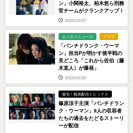
ン」小関裕太、柏木悠ら刑務
官チームがクランクアップ！
2026/03/27
エンタメニュース
ドラマ
「パンチドランク・ウーマ
ン」担当Pが明かす後半戦の
見どころ「これから佐伯（藤
木直人）が爆発」
2026/02/20
最旬！動画配信トピックス
篠原涼子主演「パンチドラン
ク・ウーマン」9人の収容者
たちの過去をたどるストーリ
ーが配信