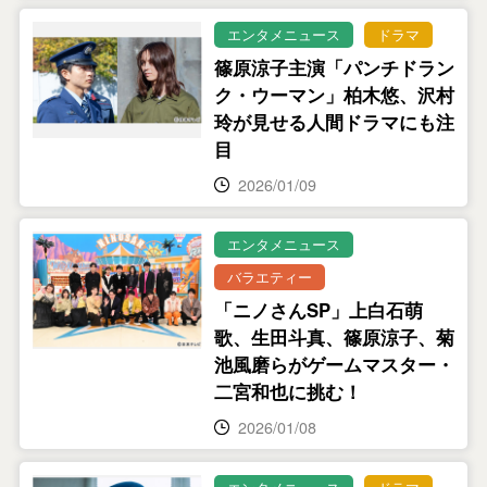
エンタメニュース
ドラマ
篠原涼子主演「パンチドラン
ク・ウーマン」柏木悠、沢村
玲が見せる人間ドラマにも注
目
2026/01/09
エンタメニュース
バラエティー
「ニノさんSP」上白石萌
歌、生田斗真、篠原涼子、菊
池風磨らがゲームマスター・
二宮和也に挑む！
2026/01/08