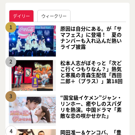
デイリー
ウィークリー
1
原因は自分にある。が「サ
マフェス」に登場！ 夏の
ナンバーも入れ込んだ熱い
ライブ披露
2
松本人志がぼそっと「次ど
こ行くつもりなん？」熱気
と寒風の青森生配信「西田
二郎＋（プラス）」第18回
3
“国宝級イケメン”ジャン・
リンホー、癒やしのスパダ
リを熱演。中国ドラマ「素
敵な恋の咲かせかた」
4
岡田准一＆ケンコバ、「豊