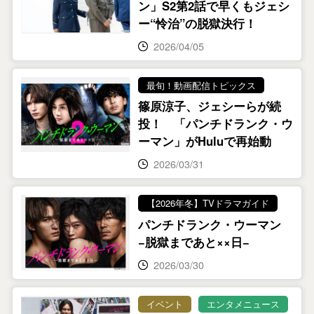
ン」S2第2話で早くもジェシ
ー“怜治”の脱獄決行！
2026/04/05
最旬！動画配信トピックス
篠原涼子、ジェシーらが続
投！ 「パンチドランク・ウ
ーマン」がHuluで再始動
2026/03/31
【2026年冬】TVドラマガイド
パンチドランク・ウーマン
−脱獄まであと××日−
2026/03/30
イベント
エンタメニュース