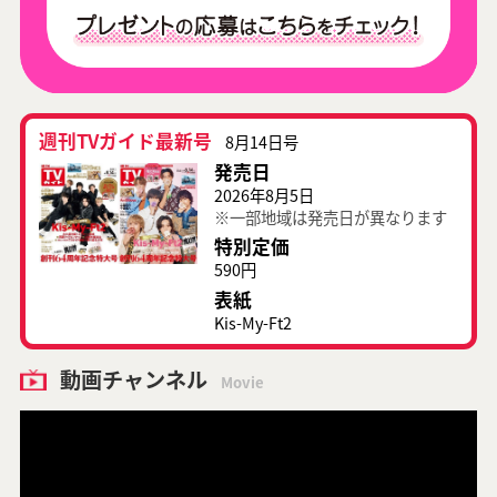
週刊TVガイド最新号
8月14日号
発売日
2026年8月5日
※一部地域は発売日が異なります
特別定価
590円
表紙
Kis-My-Ft2
動画チャンネル
Movie