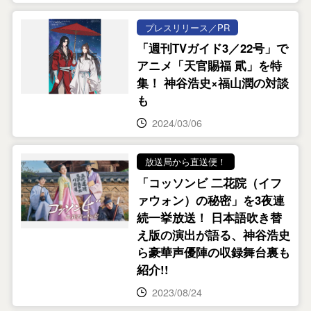
プレスリリース／PR
「週刊TVガイド3／22号」で
アニメ「天官賜福 貮」を特
集！ 神谷浩史×福山潤の対談
も
2024/03/06
放送局から直送便！
「コッソンビ 二花院（イフ
ァウォン）の秘密」を3夜連
続一挙放送！ 日本語吹き替
え版の演出が語る、神谷浩史
ら豪華声優陣の収録舞台裏も
紹介!!
2023/08/24