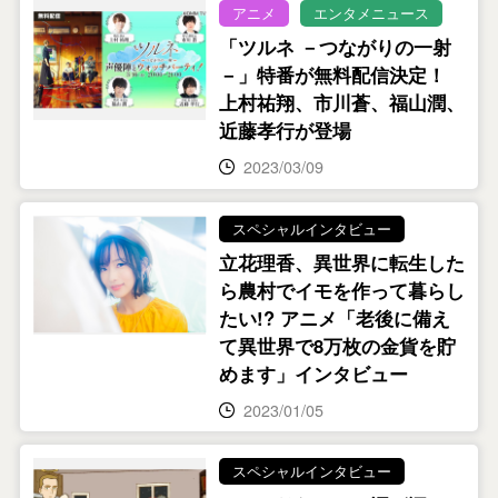
アニメ
エンタメニュース
「ツルネ －つながりの一射
－」特番が無料配信決定！
上村祐翔、市川蒼、福山潤、
近藤孝行が登場
2023/03/09
スペシャルインタビュー
立花理香、異世界に転生した
ら農村でイモを作って暮らし
たい!? アニメ「老後に備え
て異世界で8万枚の金貨を貯
めます」インタビュー
2023/01/05
スペシャルインタビュー