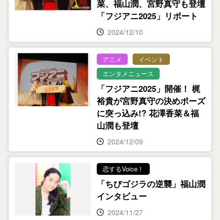
菜、福山潤、宮野真守も登壇
「フジアニ2025」リポート
2024/12/10
アニメ
イベント
エンタメニュース
「フジアニ2025」開催！ 梶
裕貴が宮野真守の決めポーズ
に突っ込み!? 花澤香菜＆福
山潤も登壇
2024/12/09
恋するVoice！
「ちびゴジラの逆襲」福山潤
インタビュー
2024/11/27