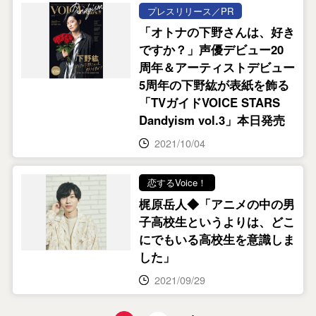
プレスリリース／PR
「オトナの下野さんは、好き
ですか？」声優デビュー20
周年＆アーティストデビュー
5周年の下野紘が表紙を飾る
「TVガイドVOICE STARS
Dandyism vol.3」本日発売
2021/10/04
恋するVoice！
梶原岳人◆「アニメの中の男
子高校生というよりは、どこ
にでもいる高校生を意識しま
した」
2021/09/29