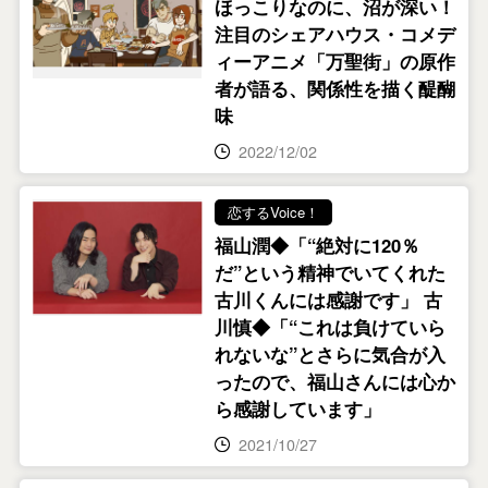
ほっこりなのに、沼が深い！
注目のシェアハウス・コメデ
ィーアニメ「万聖街」の原作
者が語る、関係性を描く醍醐
味
2022/12/02
恋するVoice！
福山潤◆「“絶対に120％
だ”という精神でいてくれた
古川くんには感謝です」 古
川慎◆「“これは負けていら
れないな”とさらに気合が入
ったので、福山さんには心か
ら感謝しています」
2021/10/27