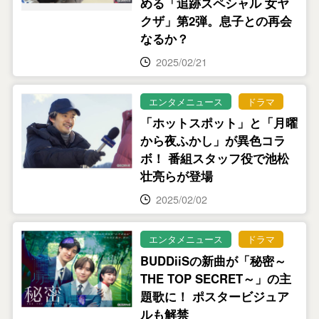
める「追跡スペシャル 女ヤ
クザ」第2弾。息子との再会
なるか？
2025/02/21
エンタメニュース
ドラマ
「ホットスポット」と「月曜
から夜ふかし」が異色コラ
ボ！ 番組スタッフ役で池松
壮亮らが登場
2025/02/02
エンタメニュース
ドラマ
BUDDiiSの新曲が「秘密～
THE TOP SECRET～」の主
題歌に！ ポスタービジュア
ルも解禁