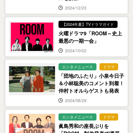
2024/12/23
【2024年夏】TVドラマガイド
火曜ドラマ9「ROOM～史上
最悪の一期一会」
2024/10/02
エンタメニュース
ドラマ
「団地のふたり」小泉今日子
＆小林聡美のコメント到着！
仲村トオルらゲストも発表
2024/08/29
エンタメニュース
ドラマ
眞島秀和の座長ぶりを