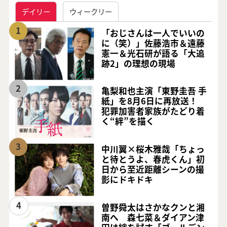
デイリー
ウィークリー
1
「おじさんは一人でいいの
に（笑）」佐藤浩市＆遠藤
憲一＆光石研が語る「大追
跡2」の理想の現場
2
亀梨和也主演「東野圭吾 手
紙」を8月6日に再放送！
犯罪加害者家族がたどり着
く“絆”を描く
3
中川翼×桜木雅哉「ちょっ
と待とうよ、春虎くん」初
日から至近距離シーンの撮
影にドキドキ
4
曽野舜太はさかなクンと湘
南へ 森七菜＆ダイアン津