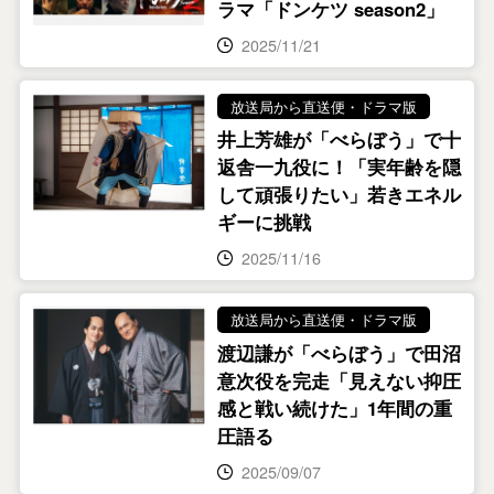
ラマ「ドンケツ season2」
2025/11/21
放送局から直送便・ドラマ版
井上芳雄が「べらぼう」で十
返舎一九役に！「実年齢を隠
して頑張りたい」若きエネル
ギーに挑戦
2025/11/16
放送局から直送便・ドラマ版
渡辺謙が「べらぼう」で田沼
意次役を完走「見えない抑圧
感と戦い続けた」1年間の重
圧語る
2025/09/07