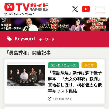
Keyword
キーワード
「眞島秀和」関連記事
エンタメニュース
ドラマ
「昔話法廷」新作は森下佳子
脚本「『天女の羽衣』裁判」
貫地谷しほり、桐谷健太ら豪
華キャスト集結
2026/07/29