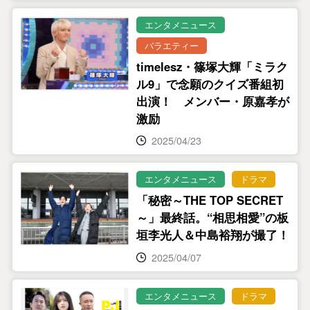
エンタメニュース
バラエティー
timelesz・篠塚大輝「ミラク
ル9」で念願のクイズ番組初
出演！ メンバー・原嘉孝が
激励
2025/04/23
エンタメニュース
ドラマ
「秘密～THE TOP SECRET
～」最終話。“相思相愛”の板
垣李光人＆中島裕翔が撮了！
2025/04/07
エンタメニュース
ドラマ