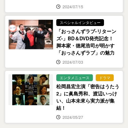
2024/07/15
スペシャルインタビュー
「おっさんずラブ-リターン
ズ-」BD＆DVD発売記念！
脚本家・徳尾浩司が明かす
「おっさんずラブ」の魅力
2024/07/03
エンタメニュース
ドラマ
松岡昌宏主演「密告はうたう
2」に眞島秀和、渡辺いっけ
い、山本未來ら実力派が集
結！
2024/05/27