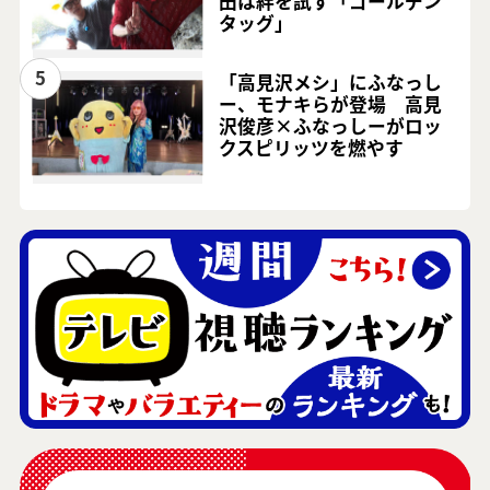
田は絆を試す「ゴールデン
タッグ」
5
「高見沢メシ」にふなっし
ー、モナキらが登場 高見
沢俊彦×ふなっしーがロッ
クスピリッツを燃やす