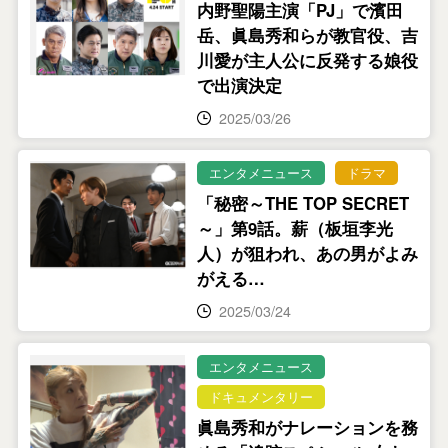
内野聖陽主演「PJ」で濱田
岳、眞島秀和らが教官役、吉
川愛が主人公に反発する娘役
で出演決定
2025/03/26
エンタメニュース
ドラマ
「秘密～THE TOP SECRET
～」第9話。薪（板垣李光
人）が狙われ、あの男がよみ
がえる…
2025/03/24
エンタメニュース
ドキュメンタリー
眞島秀和がナレーションを務