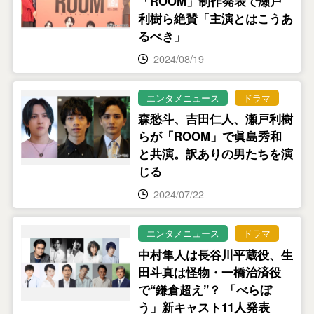
「ROOM」制作発表で瀬戸
利樹ら絶賛「主演とはこうあ
るべき」
2024/08/19
エンタメニュース
ドラマ
森愁斗、吉田仁人、瀬戸利樹
らが「ROOM」で眞島秀和
と共演。訳ありの男たちを演
じる
2024/07/22
エンタメニュース
ドラマ
中村隼人は長谷川平蔵役、生
田斗真は怪物・一橋治済役
で“鎌倉超え”？ 「べらぼ
う」新キャスト11人発表