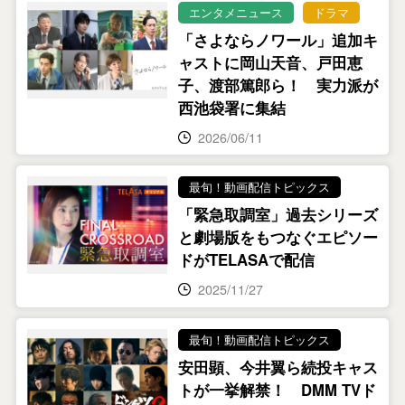
エンタメニュース
ドラマ
「さよならノワール」追加キ
ャストに岡山天音、戸田恵
子、渡部篤郎ら！ 実力派が
西池袋署に集結
2026/06/11
最旬！動画配信トピックス
「緊急取調室」過去シリーズ
と劇場版をもつなぐエピソー
ドがTELASAで配信
2025/11/27
最旬！動画配信トピックス
安田顕、今井翼ら続投キャス
トが一挙解禁！ DMM TVド