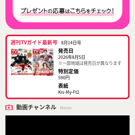
週刊TVガイド最新号
8月14日号
発売日
2026年8月5日
※一部地域は発売日が異なります
特別定価
590円
表紙
Kis-My-Ft2
動画チャンネル
Movie