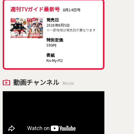
週刊TVガイド最新号
8月14日号
発売日
2026年8月5日
※一部地域は発売日が異なります
特別定価
590円
表紙
Kis-My-Ft2
動画チャンネル
Movie