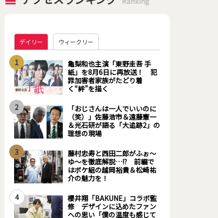
Ranking
デイリー
ウィークリー
1
亀梨和也主演「東野圭吾 手
紙」を8月6日に再放送！ 犯
罪加害者家族がたどり着
く“絆”を描く
2
「おじさんは一人でいいのに
（笑）」佐藤浩市＆遠藤憲一
＆光石研が語る「大追跡2」の
理想の現場
3
藤村忠寿と西田二郎がふぉ～
ゆ～を徹底解説…!? 前編で
はボケ組の越岡裕貴＆松崎祐
介の魅力を！
4
櫻井翔「BAKUNE」コラボ監
修 デザインに込めたファン
への思い「僕の温度も感じて