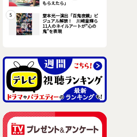
もらえたら」
5
堂本光一演出「百鬼夜鏡」ビ
ジュアル解禁！ 川﨑皇輝ら
11人のネイルアートが“心の
鬼”を表現