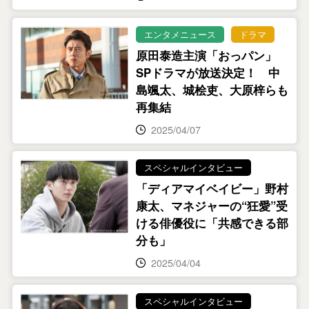
エンタメニュース
ドラマ
原田泰造主演「おっパン」
SPドラマが放送決定！ 中
島颯太、城桧吏、大原梓らも
再集結
2025/04/07
スペシャルインタビュー
「ディアマイベイビー」野村
康太、マネジャーの“狂愛”受
ける俳優役に「共感できる部
分も」
2025/04/04
スペシャルインタビュー