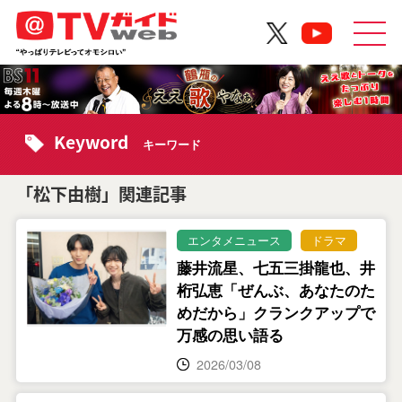
Keyword
キーワード
「松下由樹」関連記事
エンタメニュース
ドラマ
藤井流星、七五三掛龍也、井
桁弘恵「ぜんぶ、あなたのた
めだから」クランクアップで
万感の思い語る
2026/03/08