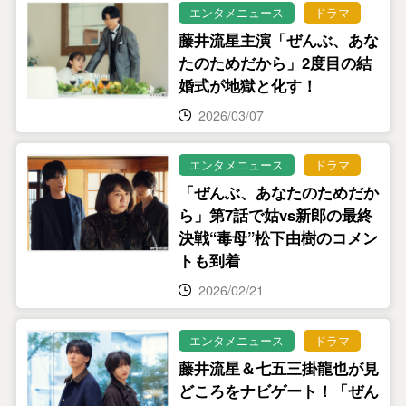
エンタメニュース
ドラマ
藤井流星主演「ぜんぶ、あな
たのためだから」2度目の結
婚式が地獄と化す！
2026/03/07
エンタメニュース
ドラマ
「ぜんぶ、あなたのためだか
ら」第7話で姑vs新郎の最終
決戦“毒母”松下由樹のコメン
トも到着
2026/02/21
エンタメニュース
ドラマ
藤井流星＆七五三掛龍也が見
どころをナビゲート！「ぜん