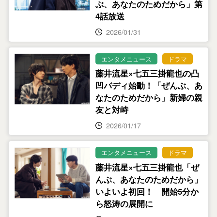
ぶ、あなたのためだから」第
4話放送
2026/01/31
エンタメニュース
ドラマ
藤井流星×七五三掛龍也の凸
凹バディ始動！「ぜんぶ、あ
なたのためだから」新婦の親
友と対峙
2026/01/17
エンタメニュース
ドラマ
藤井流星×七五三掛龍也「ぜ
んぶ、あなたのためだから」
いよいよ初回！ 開始5分か
ら怒涛の展開に