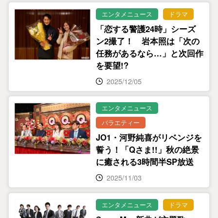
エンタメニュース
ドラマ
「恋する警護24時」シーズ
ン2撮了！ 岩本照は「次の
任務があるなら…」と次回作
を要望!?
2025/12/05
エンタメニュース
バラエティー
JO1・河野純喜がリベンジを
誓う！「Qさま!!」秋の絶景
に癒される3時間半SP放送
2025/11/03
エンタメニュース
ドラマ