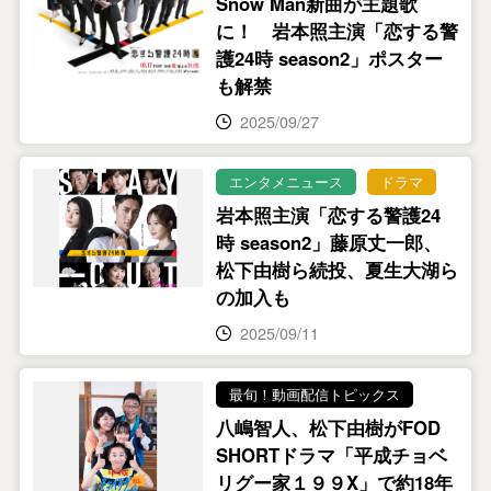
Snow Man新曲が主題歌
に！ 岩本照主演「恋する警
護24時 season2」ポスター
も解禁
2025/09/27
エンタメニュース
ドラマ
岩本照主演「恋する警護24
時 season2」藤原丈一郎、
松下由樹ら続投、夏生大湖ら
の加入も
2025/09/11
最旬！動画配信トピックス
八嶋智人、松下由樹がFOD
SHORTドラマ「平成チョベ
リグー家１９９X」で約18年