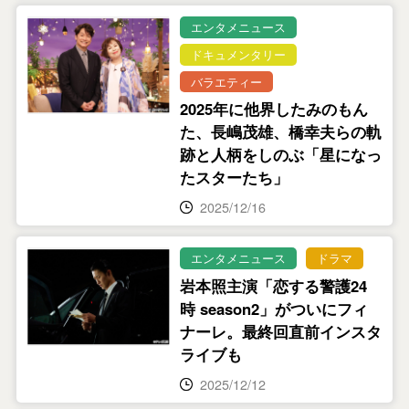
エンタメニュース
ドキュメンタリー
バラエティー
2025年に他界したみのもん
た、長嶋茂雄、橋幸夫らの軌
跡と人柄をしのぶ「星になっ
たスターたち」
2025/12/16
エンタメニュース
ドラマ
岩本照主演「恋する警護24
時 season2」がついにフィ
ナーレ。最終回直前インスタ
ライブも
2025/12/12