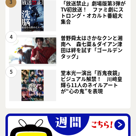
3
「放送禁止」劇場版第3弾が
TV初放送！ ファミ劇にス
トロング・オカルト番組大
集合
4
曽野舜太はさかなクンと湘
南へ 森七菜＆ダイアン津
田は絆を試す「ゴールデン
タッグ」
5
堂本光一演出「百鬼夜鏡」
ビジュアル解禁！ 川﨑皇
輝ら11人のネイルアート
が“心の鬼”を表現