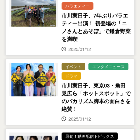
バラエティー
市川実日子、7年ぶりバラエ
ティー出演！ 初登場の「ニ
ノさんとあそぼ」で鎌倉野菜
を満喫
2025/01/12
イベント
エンタメニュース
ドラマ
市川実日子、東京03・角田
晃広ら「ホットスポット」で
のバカリズム脚本の面白さを
絶賛！
2025/01/12
最旬！動画配信トピックス