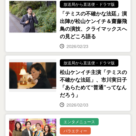
放送局から直送便・ドラマ版
「テミスの不確かな法廷」演
出陣が松山ケンイチ＆齋藤飛
鳥の演技、クライマックスへ
の見どころ語る
2026/02/23
放送局から直送便・ドラマ版
松山ケンイチ主演「テミスの
不確かな法廷」、市川実日子
「あらためて“普通”ってなん
だろう」
2026/02/03
エンタメニュース
バラエティー