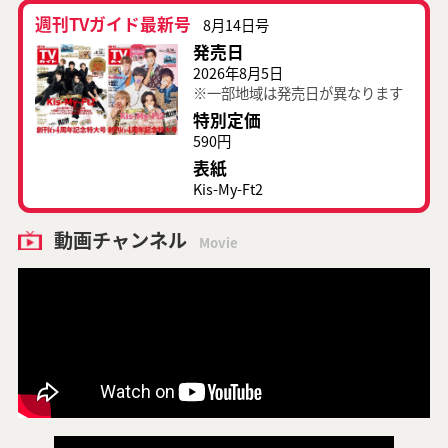
週刊TVガイド最新号
8月14日号
発売日
2026年8月5日
※一部地域は発売日が異なります
特別定価
590円
表紙
Kis-My-Ft2
動画チャンネル
Movie