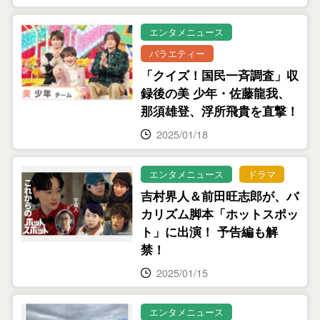
エンタメニュース
バラエティー
「クイズ！国民一斉調査」収
録後の美 少年・佐藤龍我、
那須雄登、浮所飛貴を直撃！
2025/01/18
エンタメニュース
ドラマ
吉村界人＆前田旺志郎が、バ
カリズム脚本「ホットスポッ
ト」に出演！ 予告編も解
禁！
2025/01/15
エンタメニュース