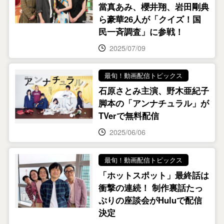
當真あみ、櫻井翔、岩田剛典
ら豪華26人が「クイズ！国
民一斉調査」に参戦！
2025/07/09
最旬！動画配信トピックス
石原さとみ主演、野木亜紀子
脚本の「アンナチュラル」が
TVerで無料配信
2025/06/06
最旬！動画配信トピックス
「ホットスポット」最終話は
衝撃の連続！ 制作裏話たっ
ぷりの座談会がHuluで配信
決定