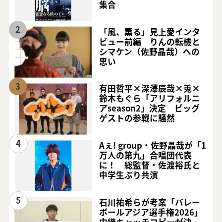
集合
2
「風、薫る」見上愛インタ
ビュー前編 りんの転機と
シマケン（佐野晶哉）への
思い
3
有田哲平×深澤辰哉×兎×
鈴木もぐら「アリフォルニ
アseason2」決定 ビッグ
ゲストの参戦に騒然
4
Aぇ! group・佐野晶哉が「1
万人の第九」合唱団代表
に！ 総監督・佐渡裕氏と
中学生ぶり共演
5
石川祐希らが考案「バレー
ボールアジア選手権2026」
中継キャッチコピーが決