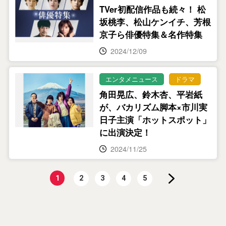
TVer初配信作品も続々！ 松
坂桃李、松山ケンイチ、芳根
京子ら俳優特集＆名作特集
2024/12/09
エンタメニュース
ドラマ
角田晃広、鈴木杏、平岩紙
が、バカリズム脚本×市川実
日子主演「ホットスポット」
に出演決定！
2024/11/25
1
2
3
4
5