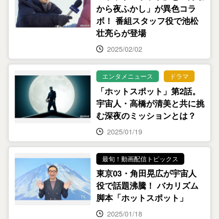
から夜ふかし」が異色コラ
ボ！ 番組スタッフ役で池松
壮亮らが登場
2025/02/02
エンタメニュース
ドラマ
「ホットスポット」第2話。
宇宙人・高橋が清美と共に挑
む深夜のミッションとは？
2025/01/19
最旬！動画配信トピックス
東京03・角田晃広が宇宙人
役で話題沸騰！ バカリズム
脚本「ホットスポット」
2025/01/18