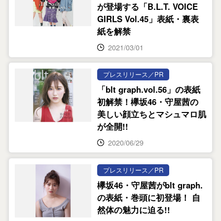
が登場する「B.L.T. VOICE
GIRLS Vol.45」表紙・裏表
紙を解禁
2021/03/01
プレスリリース／PR
「blt graph.vol.56」の表紙
初解禁！欅坂46・守屋茜の
美しい顔立ちとマシュマロ肌
が全開!!
2020/06/29
プレスリリース／PR
欅坂46・守屋茜がblt graph.
の表紙・巻頭に初登場！ 自
然体の魅力に迫る!!