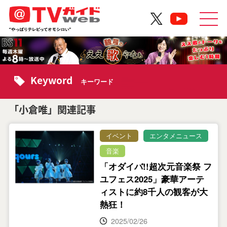
Keyword
キーワード
「小倉唯」関連記事
イベント
エンタメニュース
音楽
「オダイバ!!超次元音楽祭 フ
ユフェス2025」豪華アーテ
ィストに約8千人の観客が大
熱狂！
2025/02/26