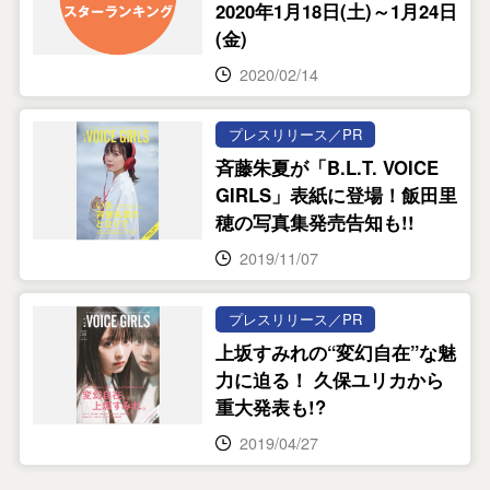
2020年1月18日(土)～1月24日
(金)
2020/02/14
プレスリリース／PR
斉藤朱夏が「B.L.T. VOICE
GIRLS」表紙に登場！飯田里
穂の写真集発売告知も!!
2019/11/07
プレスリリース／PR
上坂すみれの“変幻自在”な魅
力に迫る！ 久保ユリカから
重大発表も!?
2019/04/27