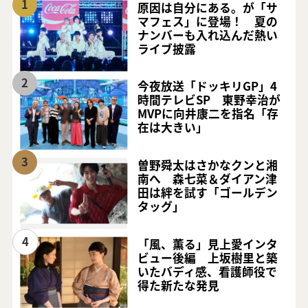
1
原因は自分にある。が「サ
マフェス」に登場！ 夏の
ナンバーも入れ込んだ熱い
ライブ披露
2
今夜放送「ドッキリGP」4
時間テレビSP 東野幸治が
MVPに向井康二を指名「存
在は大きい」
3
曽野舜太はさかなクンと湘
南へ 森七菜＆ダイアン津
田は絆を試す「ゴールデン
タッグ」
4
「風、薫る」見上愛インタ
ビュー後編 上坂樹里と築
いたバディ感、看護師役で
得た新たな発見