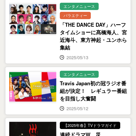
エンタメニュース
バラエティー
「THE DANCE DAY」ハーフ
タイムショーに髙橋海人、宮
近海斗、東方神起・ユンホら
集結
2025/05/13
エンタメニュース
Travis Japan初の冠ラジオ番
組が決定！ レギュラー番組
を目指し大奮闘
2025/05/12
【2025年春】TVドラマガイド
連続ドラマW 災