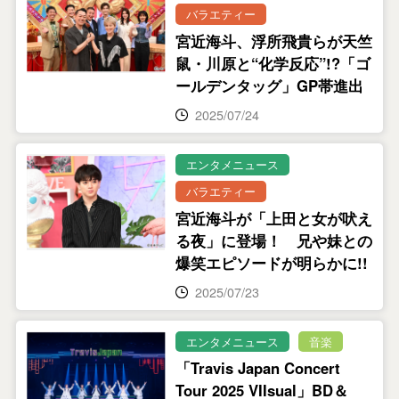
バラエティー
宮近海斗、浮所飛貴らが天竺
鼠・川原と“化学反応”!?「ゴ
ールデンタッグ」GP帯進出
2025/07/24
エンタメニュース
バラエティー
宮近海斗が「上田と女が吠え
る夜」に登場！ 兄や妹との
爆笑エピソードが明らかに!!
2025/07/23
エンタメニュース
音楽
「Travis Japan Concert
Tour 2025 VIIsual」BD＆