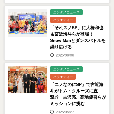
エンタメニュース
バラエティー
「それスノSP」に大橋和也
＆宮近海斗らが登場！
Snow Manとダンスバトルを
繰り広げる
2025/06/06
エンタメニュース
バラエティー
「ニノなのにSP」で宮近海
斗がトム・クルーズに直
撃!? 吉沢亮、髙地優吾らが
ミッションに挑む
2025/05/27