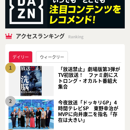
アクセスランキング
Ranking
デイリー
ウィークリー
1
「放送禁止」劇場版第3弾が
TV初放送！ ファミ劇にス
トロング・オカルト番組大
集合
2
今夜放送「ドッキリGP」4
時間テレビSP 東野幸治が
MVPに向井康二を指名「存
在は大きい」