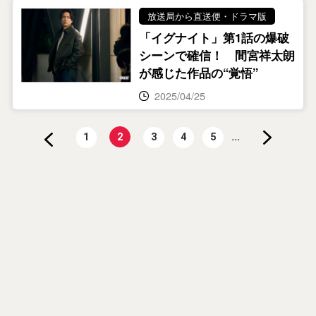
放送局から直送便・ドラマ版
「イグナイト」第1話の爆破
シーンで確信！ 間宮祥太朗
が感じた作品の“覚悟”
2025/04/25
...
1
2
3
4
5