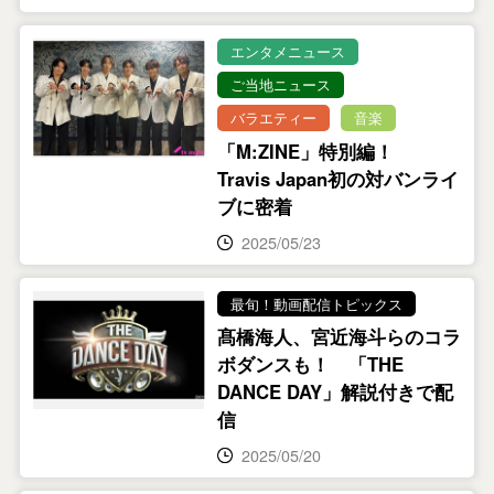
エンタメニュース
ご当地ニュース
バラエティー
音楽
「M:ZINE」特別編！
Travis Japan初の対バンライ
ブに密着
2025/05/23
最旬！動画配信トピックス
髙橋海人、宮近海斗らのコラ
ボダンスも！ 「THE
DANCE DAY」解説付きで配
信
2025/05/20