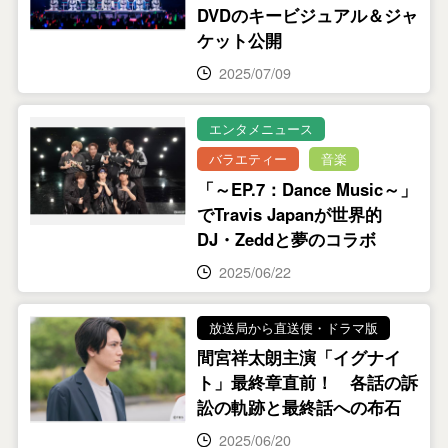
DVDのキービジュアル＆ジャ
ケット公開
2025/07/09
エンタメニュース
バラエティー
音楽
「～EP.7：Dance Music～」
でTravis Japanが世界的
DJ・Zeddと夢のコラボ
2025/06/22
放送局から直送便・ドラマ版
間宮祥太朗主演「イグナイ
ト」最終章直前！ 各話の訴
訟の軌跡と最終話への布石
2025/06/20