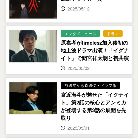
2025/05/12
エンタメニュース
ドラマ
原嘉孝がtimelesz加入後初の
地上波ドラマ出演！「イグナ
イト」で間宮祥太朗と初共演
2025/05/02
放送局から直送便・ドラマ版
宮近海斗が魅せた「イグナイ
ト」第2話の核心とアンミカ
が登場する第3話の展開を先
取り
2025/05/01