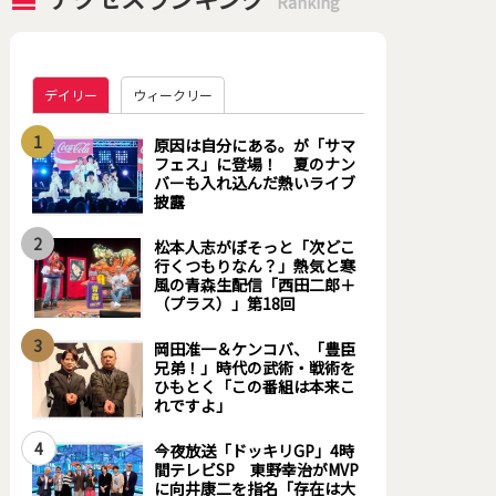
Ranking
デイリー
ウィークリー
1
原因は自分にある。が「サマ
フェス」に登場！ 夏のナン
バーも入れ込んだ熱いライブ
披露
2
松本人志がぼそっと「次どこ
行くつもりなん？」熱気と寒
風の青森生配信「西田二郎＋
（プラス）」第18回
3
岡田准一＆ケンコバ、「豊臣
兄弟！」時代の武術・戦術を
ひもとく「この番組は本来こ
れですよ」
4
今夜放送「ドッキリGP」4時
間テレビSP 東野幸治がMVP
に向井康二を指名「存在は大