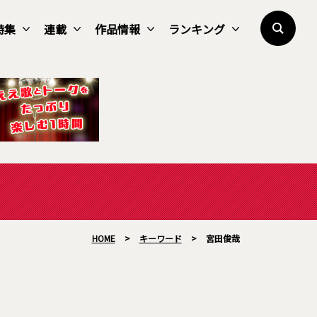
特集
連載
作品情報
ランキング
HOME
>
キーワード
>
宮田俊哉