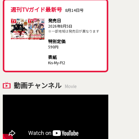
週刊TVガイド最新号
8月14日号
発売日
2026年8月5日
※一部地域は発売日が異なります
特別定価
590円
表紙
Kis-My-Ft2
動画チャンネル
Movie