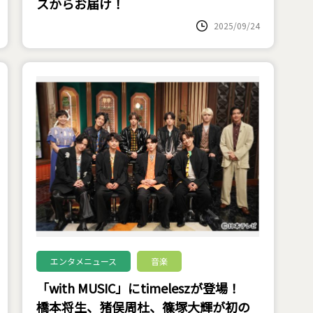
スからお届け！
2025/09/24
エンタメニュース
音楽
「with MUSIC」にtimeleszが登場！
橋本将生、猪俣周杜、篠塚大輝が初の