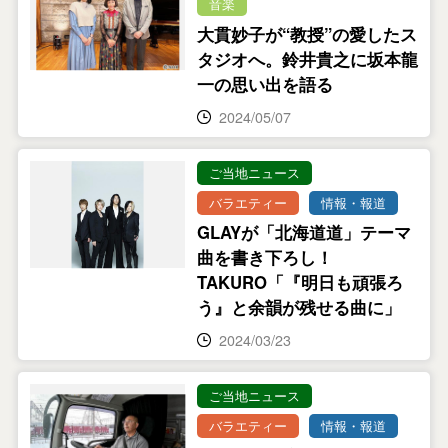
音楽
大貫妙子が“教授”の愛したス
タジオへ。鈴井貴之に坂本龍
一の思い出を語る
2024/05/07
ご当地ニュース
バラエティー
情報・報道
GLAYが「北海道道」テーマ
曲を書き下ろし！
TAKURO「『明日も頑張ろ
う』と余韻が残せる曲に」
2024/03/23
ご当地ニュース
バラエティー
情報・報道