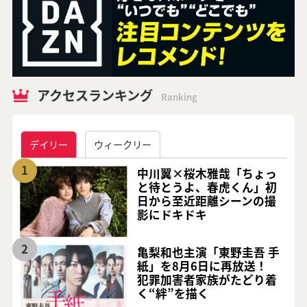
アクセスランキング
Ranking
デイリー
ウィークリー
1
中川翼×桜木雅哉「ちょっ
と待とうよ、春虎くん」初
日から至近距離シーンの撮
影にドキドキ
2
亀梨和也主演「東野圭吾 手
紙」を8月6日に再放送！
犯罪加害者家族がたどり着
く“絆”を描く