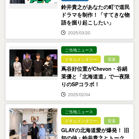
鈴井貴之があなたの町で道民
ドラマを制作！「すてきな物
語を掘り起こしたい」
2025/03/20
ご当地ニュース
ドキュメンタリー
音楽
蔦谷好位置がChevon・谷絹
茉優と「北海道道」で一夜限
りのSPコラボ！
2025/02/04
ご当地ニュース
ドキュメンタリー
音楽
GLAYの北海道愛が爆発！ 旧
知の仲・鈴井貴之とトーク