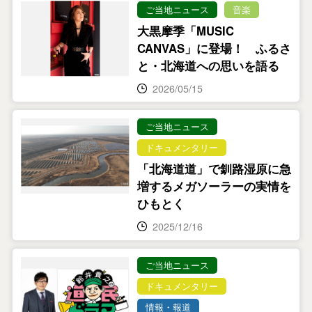
ご当地ニュース
音楽
大黒摩季「MUSIC
CANVAS」に登場！ ふるさ
と・北海道への思いを語る
2026/05/15
ご当地ニュース
ドキュメンタリー
「北海道道」で釧路湿原に急
増するメガソーラーの実情を
ひもとく
2025/12/16
ご当地ニュース
ドキュメンタリー
情報・報道