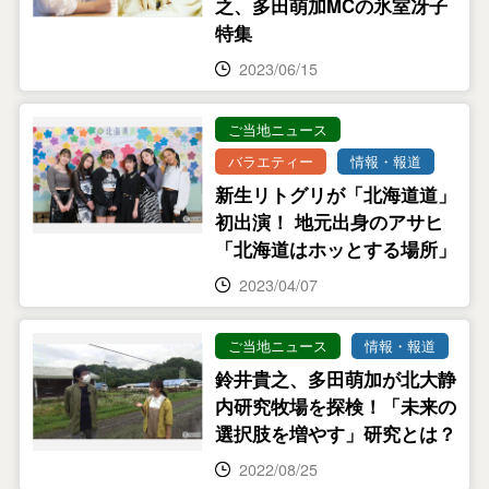
之、多田萌加MCの氷室冴子
特集
2023/06/15
ご当地ニュース
バラエティー
情報・報道
新生リトグリが「北海道道」
初出演！ 地元出身のアサヒ
「北海道はホッとする場所」
2023/04/07
ご当地ニュース
情報・報道
鈴井貴之、多田萌加が北大静
内研究牧場を探検！「未来の
選択肢を増やす」研究とは？
2022/08/25