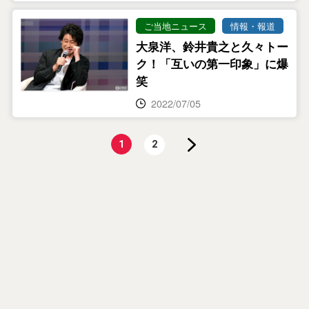
ご当地ニュース
情報・報道
大泉洋、鈴井貴之と久々トー
ク！「互いの第一印象」に爆
笑
2022/07/05
1
2