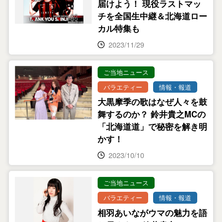
届けよう！ 現役ラストマッ
チを全国生中継＆北海道ロー
カル特集も
2023/11/29
ご当地ニュース
バラエティー
情報・報道
大黒摩季の歌はなぜ人々を鼓
舞するのか？ 鈴井貴之MCの
「北海道道」で秘密を解き明
かす！
2023/10/10
ご当地ニュース
バラエティー
情報・報道
相羽あいながウマの魅力を語