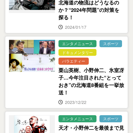
北海道の物流はどうなるの
か？“2024年問題”の対策を
探る！
2024/01/17
エンタメニュース
スポーツ
ドキュメンタリー
バラエティー
栗山英樹、小野伸二、氷室冴
子…今年注目された“とって
おき”の北海道8番組を一挙放
送！
2023/12/22
エンタメニュース
スポーツ
天才・小野伸二を最後まで見