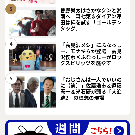
3
曽野舜太はさかなクンと湘
南へ 森七菜＆ダイアン津
田は絆を試す「ゴールデン
タッグ」
4
「高見沢メシ」にふなっし
ー、モナキらが登場 高見
沢俊彦×ふなっしーがロッ
クスピリッツを燃やす
5
「おじさんは一人でいいの
に（笑）」佐藤浩市＆遠藤
憲一＆光石研が語る「大追
跡2」の理想の現場