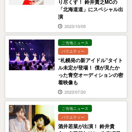
り尽くす！ 鈴井貴之MCの
「北海道道」にスペシャル出
演
2023/10/05
ご当地ニュース
バラエティー
“札幌発の新アイドル”タイト
ル未定が登場！ 僕が見たか
った青空オーディションの密
着映像も
2023/07/20
ご当地ニュース
バラエティー
酒井若菜が出演！ 鈴井貴