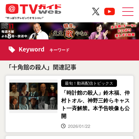
Keyword
キーワード
「十角館の殺人」関連記事
最旬！動画配信トピックス
「時計館の殺人」鈴木福、仲
村トオル、神野三鈴らキャス
ト一斉解禁。本予告映像も公
開
2026/01/22