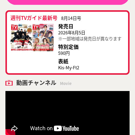
週刊TVガイド最新号
8月14日号
発売日
2026年8月5日
※一部地域は発売日が異なります
特別定価
590円
表紙
Kis-My-Ft2
動画チャンネル
Movie