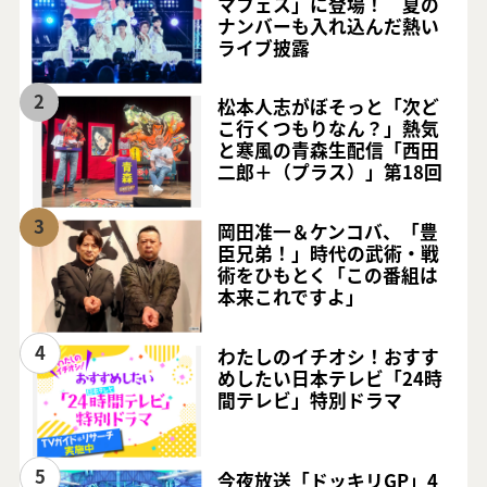
マフェス」に登場！ 夏の
ナンバーも入れ込んだ熱い
ライブ披露
2
松本人志がぼそっと「次ど
こ行くつもりなん？」熱気
と寒風の青森生配信「西田
二郎＋（プラス）」第18回
3
岡田准一＆ケンコバ、「豊
臣兄弟！」時代の武術・戦
術をひもとく「この番組は
本来これですよ」
4
わたしのイチオシ！おすす
めしたい日本テレビ「24時
間テレビ」特別ドラマ
5
今夜放送「ドッキリGP」4