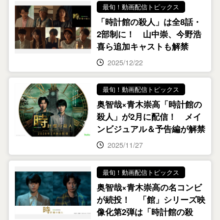
最旬！動画配信トピックス
「時計館の殺人」は全8話・
2部制に！ 山中崇、今野浩
喜ら追加キャストも解禁
2025/12/22
最旬！動画配信トピックス
奥智哉×青木崇高「時計館の
殺人」が2月に配信！ メイ
ンビジュアル＆予告編が解禁
2025/11/27
最旬！動画配信トピックス
奥智哉×青木崇高の名コンビ
が続投！ 「館」シリーズ映
像化第2弾は「時計館の殺