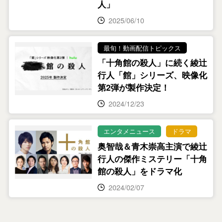
人」
2025/06/10
最旬！動画配信トピックス
「十角館の殺人」に続く綾辻
行人「館」シリーズ、映像化
第2弾が製作決定！
2024/12/23
エンタメニュース
ドラマ
奥智哉＆青木崇高主演で綾辻
行人の傑作ミステリー「十角
館の殺人」をドラマ化
2024/02/07