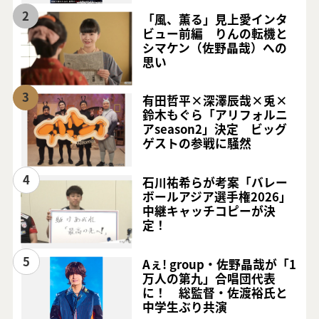
2
「風、薫る」見上愛インタ
ビュー前編 りんの転機と
シマケン（佐野晶哉）への
思い
3
有田哲平×深澤辰哉×兎×
鈴木もぐら「アリフォルニ
アseason2」決定 ビッグ
ゲストの参戦に騒然
4
石川祐希らが考案「バレー
ボールアジア選手権2026」
中継キャッチコピーが決
定！
5
Aぇ! group・佐野晶哉が「1
万人の第九」合唱団代表
に！ 総監督・佐渡裕氏と
中学生ぶり共演