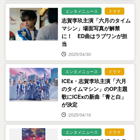
エンタメニュース
ドラマ
志賀李玖主演「六月のタイム
マシン」場面写真が解禁
に！ ED曲はラブワンが担
当
2025/04/30
エンタメニュース
ドラマ
ICEx・志賀李玖主演「六月
のタイムマシン」のOP主題
歌にICExの新曲「⻘と⽩」
が決定
2025/04/16
エンタメニュース
ドラマ