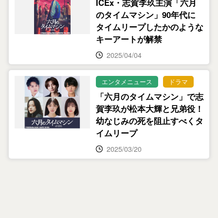
ICEx・志賀李玖主演「六月
のタイムマシン」90年代に
タイムリープしたかのような
キーアートが解禁
2025/04/04
エンタメニュース
ドラマ
「六月のタイムマシン」で志
賀李玖が松本大輝と兄弟役！
幼なじみの死を阻止すべくタ
イムリープ
2025/03/20