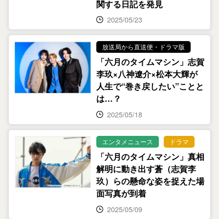
関する日記を発見
2025/05/23
放送局から直送便・ドラマ版
「六月のタイムマシン」志賀
李玖×八神遼介×松本大輝が
人生で“巻き戻したい”ことと
は…？
2025/05/18
エンタメニュース
ドラマ
「六月のタイムマシン」真相
解明に動き出す蒼（志賀李
玖）らの懸命な姿を捉えた場
面写真が到着
2025/05/09