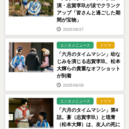
演・志賀李玖が涙でクランク
アップ「皆さんと過ごした期
間が宝物」
2025/06/27
エンタメニュース
ドラマ
「六月のタイムマシン」幼な
じみを演じる志賀李玖、松本
大輝らの貴重なオフショット
が到着
2025/06/06
エンタメニュース
ドラマ
「六月のタイムマシン」第4
話。蒼（志賀李玖）と琉青
（松本大輝）は、友人の死に