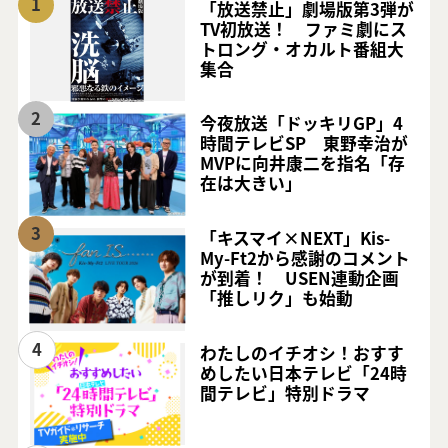
1
「放送禁止」劇場版第3弾が
TV初放送！ ファミ劇にス
トロング・オカルト番組大
集合
2
今夜放送「ドッキリGP」4
時間テレビSP 東野幸治が
MVPに向井康二を指名「存
在は大きい」
3
「キスマイ×NEXT」Kis-
My-Ft2から感謝のコメント
が到着！ USEN連動企画
「推しリク」も始動
4
わたしのイチオシ！おすす
めしたい日本テレビ「24時
間テレビ」特別ドラマ