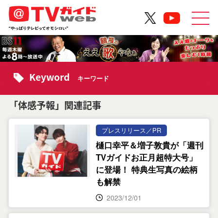
Keyword
キーワード
「体感予報」関連記事
プレスリリース／PR
樋口幸平＆増子敦貴が「週刊
TVガイドお正月超特大号」
に登場！ 特典生写真の絵柄
も解禁
2023/12/01