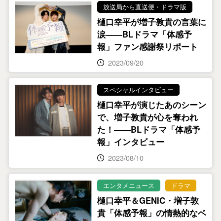
放送局から直送便・ドラマ版
樋口幸平が増子敦貴の言葉に
涙――BLドラマ「体感予
報」ファン感謝祭リポート
2023/09/20
スペシャルインタビュー
樋口幸平が演じたあのシーン
で、増子敦貴が心を奪われ
た！――BLドラマ「体感予
報」インタビュー
2023/08/10
エンタメニュース
ドラマ
樋口幸平＆GENIC・増子敦
貴「体感予報」の情熱的なベ