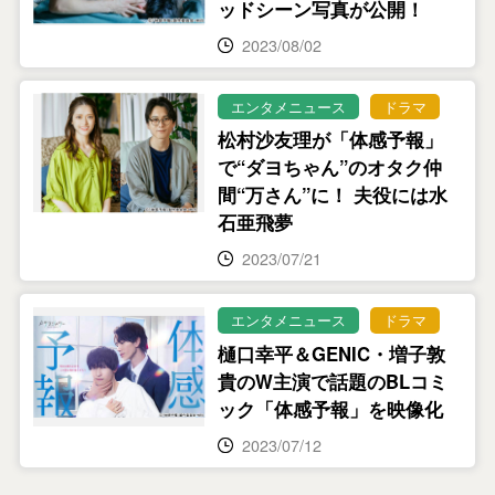
ッドシーン写真が公開！
2023/08/02
エンタメニュース
ドラマ
松村沙友理が「体感予報」
で“ダヨちゃん”のオタク仲
間“万さん”に！ 夫役には水
石亜飛夢
2023/07/21
エンタメニュース
ドラマ
樋口幸平＆GENIC・増子敦
貴のW主演で話題のBLコミ
ック「体感予報」を映像化
2023/07/12