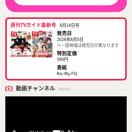
週刊TVガイド最新号
8月14日号
発売日
2026年8月5日
※一部地域は発売日が異なります
特別定価
590円
表紙
Kis-My-Ft2
動画チャンネル
Movie