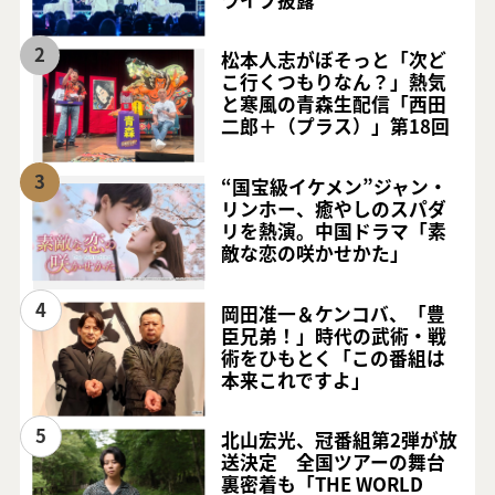
2
松本人志がぼそっと「次ど
こ行くつもりなん？」熱気
と寒風の青森生配信「西田
二郎＋（プラス）」第18回
3
“国宝級イケメン”ジャン・
リンホー、癒やしのスパダ
リを熱演。中国ドラマ「素
敵な恋の咲かせかた」
4
岡田准一＆ケンコバ、「豊
臣兄弟！」時代の武術・戦
術をひもとく「この番組は
本来これですよ」
5
北山宏光、冠番組第2弾が放
送決定 全国ツアーの舞台
裏密着も「THE WORLD