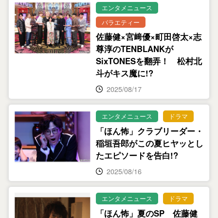
エンタメニュース
バラエティー
佐藤健×宮﨑優×町田啓太×志
尊淳のTENBLANKが
SixTONESを翻弄！ 松村北
斗がキス魔に!?
2025/08/17
エンタメニュース
ドラマ
「ほん怖」クラブリーダー・
稲垣吾郎がこの夏ヒヤッとし
たエピソードを告白!?
2025/08/16
エンタメニュース
ドラマ
「ほん怖」夏のSP 佐藤健