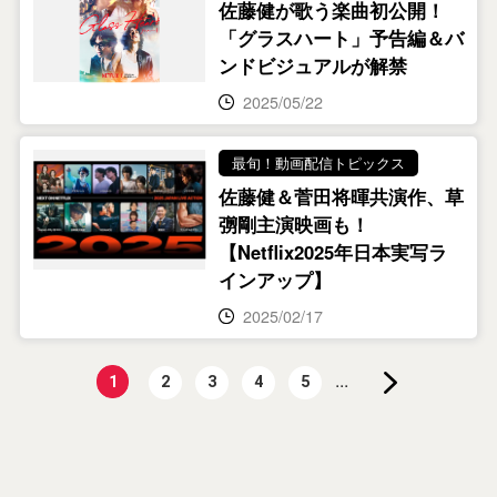
佐藤健が歌う楽曲初公開！
「グラスハート」予告編＆バ
ンドビジュアルが解禁
2025/05/22
最旬！動画配信トピックス
佐藤健＆菅田将暉共演作、草
彅剛主演映画も！
【Netflix2025年日本実写ラ
インアップ】
2025/02/17
...
1
2
3
4
5