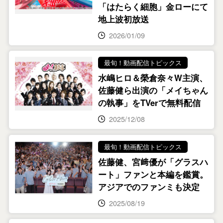
「はたらく細胞」金ローにて
地上波初放送
2026/01/09
最旬！動画配信トピックス
水嶋ヒロ＆榮倉奈々W主演、
佐藤健ら出演の「メイちゃん
の執事」をTVerで無料配信
2025/12/08
最旬！動画配信トピックス
佐藤健、宮﨑優が「グラスハ
ート」ファンと本編を鑑賞。
アジアでのファンミも決定
2025/08/19