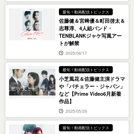
最旬！動画配信トピックス
佐藤健＆宮﨑優＆町田啓太＆
志尊淳、4人組バンド・
TENBLANKジャケ写風アー
トが解禁
2025/06/17
最旬！動画配信トピックス
小芝風花＆佐藤健主演ドラマ
や「バチェラー・ジャパン」
など【Prime Video6月新着
作品】
2025/05/29
最旬！動画配信トピックス