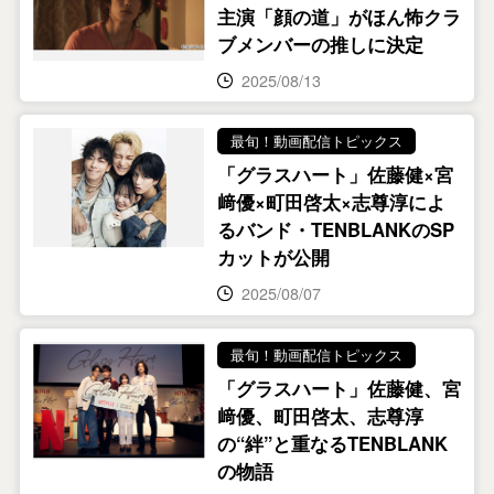
主演「顔の道」がほん怖クラ
ブメンバーの推しに決定
2025/08/13
最旬！動画配信トピックス
「グラスハート」佐藤健×宮
﨑優×町田啓太×志尊淳によ
るバンド・TENBLANKのSP
カットが公開
2025/08/07
最旬！動画配信トピックス
「グラスハート」佐藤健、宮
﨑優、町田啓太、志尊淳
の“絆”と重なるTENBLANK
の物語