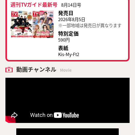
週刊TVガイド最新号
8月14日号
発売日
2026年8月5日
※一部地域は発売日が異なります
特別定価
590円
表紙
Kis-My-Ft2
動画チャンネル
Movie