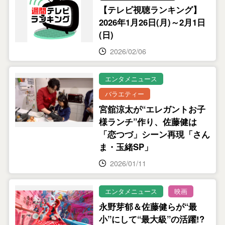
【テレビ視聴ランキング】
2026年1月26日(月)～2月1日
(日)
2026/02/06
エンタメニュース
バラエティー
宮舘涼太が“エレガントお子
様ランチ”作り、佐藤健は
「恋つづ」シーン再現「さん
ま・玉緒SP」
2026/01/11
エンタメニュース
映画
永野芽郁＆佐藤健らが“最
小”にして“最大級”の活躍!?