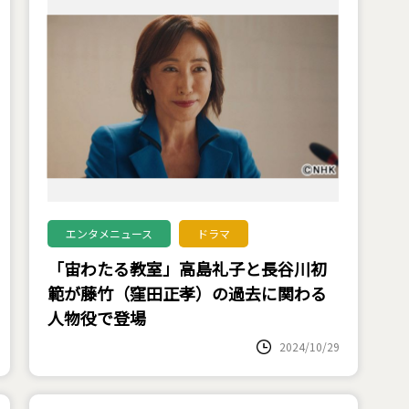
エンタメニュース
ドラマ
「宙わたる教室」高島礼子と長谷川初
範が藤竹（窪田正孝）の過去に関わる
人物役で登場
2024/10/29