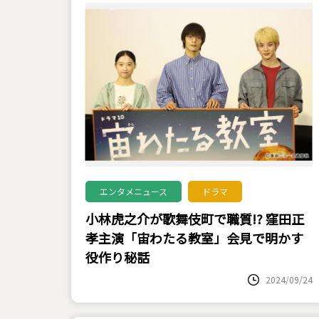
エンタメニュース
ドラマ
小林虎之介が歌舞伎町で職質!? 窪田正
孝主演「宙わたる教室」会見で明かす
役作り秘話
2024/09/24