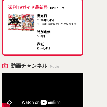
週刊TVガイド最新号
8月14日号
発売日
2026年8月5日
※一部地域は発売日が異なります
特別定価
590円
表紙
Kis-My-Ft2
動画チャンネル
Movie