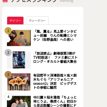
Ranking
デイリー
ウィークリー
1
「風、薫る」見上愛インタビ
ュー前編 りんの転機とシマ
ケン（佐野晶哉）への思い
2
「放送禁止」劇場版第3弾が
TV初放送！ ファミ劇にスト
ロング・オカルト番組大集合
3
有田哲平×深澤辰哉×兎×鈴
木もぐら「アリフォルニア
season2」決定 ビッグゲス
トの参戦に騒然
4
中川翼×桜木雅哉「ちょっと
待とうよ、春虎くん」初日か
ら至近距離シーンの撮影にド