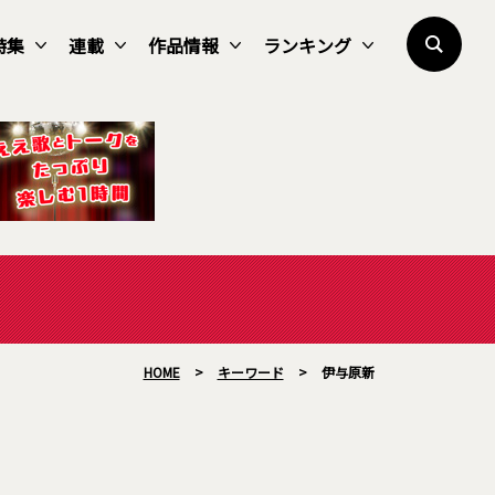
特集
連載
作品情報
ランキング
HOME
>
キーワード
>
伊与原新