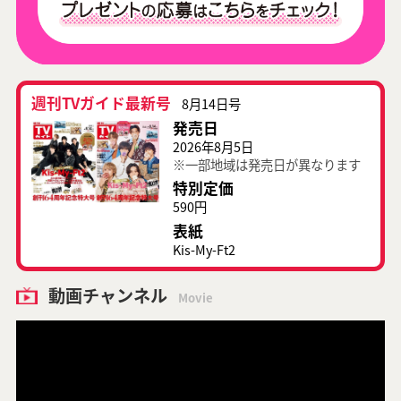
週刊TVガイド最新号
8月14日号
発売日
2026年8月5日
※一部地域は発売日が異なります
特別定価
590円
表紙
Kis-My-Ft2
動画チャンネル
Movie