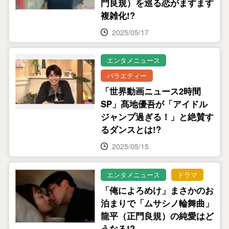
門良規）を巡る恋がますます
複雑化!?
2025/05/17
エンタメニュース
バラエティー
「世界動画ニュース2時間
SP」髙地優吾が「アイドル
ジャンプ過ぎる！」と絶賛す
るダンスとは!?
2025/05/15
エンタメニュース
ドラマ
「俺によろめけ」まさかのお
泊まりで「ムサシノ輪舞曲」
龍平（正門良規）の純愛はど
うなる!?