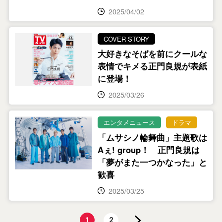
2025/04/02
COVER STORY
大好きなそばを前にクールな
表情でキメる正門良規が表紙
に登場！
2025/03/26
エンタメニュース
ドラマ
「ムサシノ輪舞曲」主題歌は
Aぇ! group！ 正門良規は
「夢がまた一つかなった」と
歓喜
2025/03/25
1
2