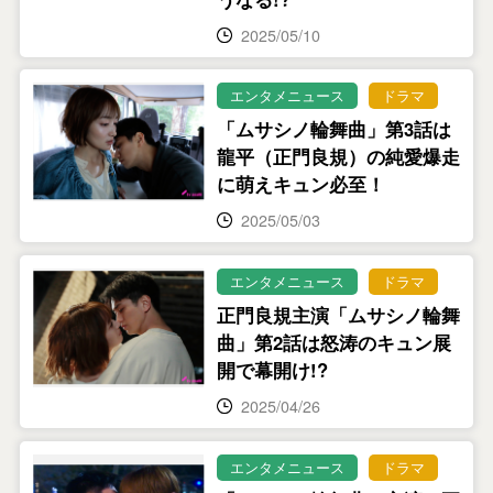
2025/05/10
エンタメニュース
ドラマ
「ムサシノ輪舞曲」第3話は
龍平（正門良規）の純愛爆走
に萌えキュン必至！
2025/05/03
エンタメニュース
ドラマ
正門良規主演「ムサシノ輪舞
曲」第2話は怒涛のキュン展
開で幕開け!?
2025/04/26
エンタメニュース
ドラマ