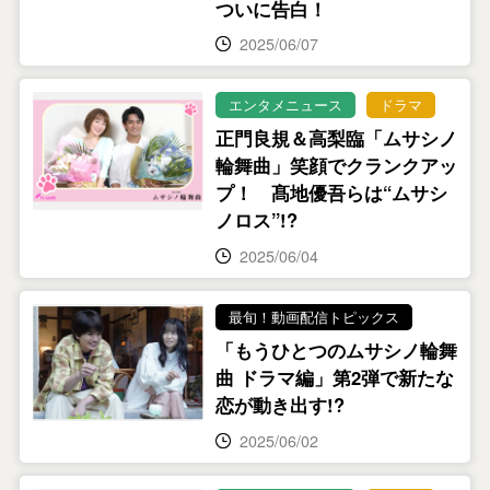
ついに告白！
2025/06/07
エンタメニュース
ドラマ
正門良規＆高梨臨「ムサシノ
輪舞曲」笑顔でクランクアッ
プ！ 髙地優吾らは“ムサシ
ノロス”!?
2025/06/04
最旬！動画配信トピックス
「もうひとつのムサシノ輪舞
曲 ドラマ編」第2弾で新たな
恋が動き出す!?
2025/06/02