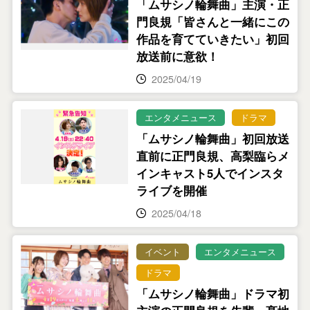
「ムサシノ輪舞曲」主演・正
門良規「皆さんと一緒にこの
作品を育てていきたい」初回
放送前に意欲！
2025/04/19
エンタメニュース
ドラマ
「ムサシノ輪舞曲」初回放送
直前に正門良規、高梨臨らメ
インキャスト5人でインスタ
ライブを開催
2025/04/18
イベント
エンタメニュース
ドラマ
「ムサシノ輪舞曲」ドラマ初