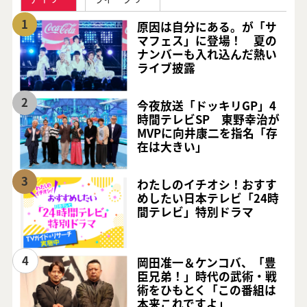
1
原因は自分にある。が「サ
マフェス」に登場！ 夏の
ナンバーも入れ込んだ熱い
ライブ披露
2
今夜放送「ドッキリGP」4
時間テレビSP 東野幸治が
MVPに向井康二を指名「存
在は大きい」
3
わたしのイチオシ！おすす
めしたい日本テレビ「24時
間テレビ」特別ドラマ
4
岡田准一＆ケンコバ、「豊
臣兄弟！」時代の武術・戦
術をひもとく「この番組は
本来これですよ」