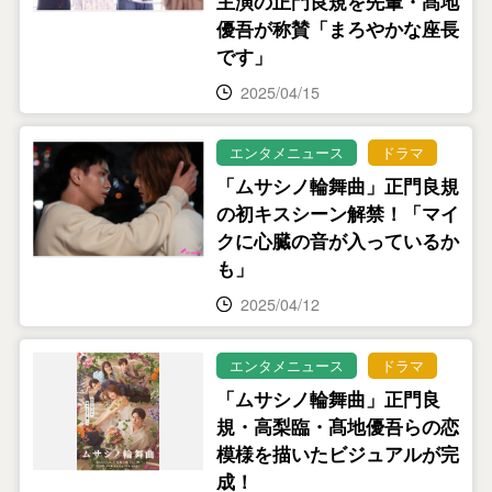
主演の正門良規を先輩・髙地
優吾が称賛「まろやかな座長
です」
2025/04/15
エンタメニュース
ドラマ
「ムサシノ輪舞曲」正門良規
の初キスシーン解禁！「マイ
クに心臓の音が入っているか
も」
2025/04/12
エンタメニュース
ドラマ
「ムサシノ輪舞曲」正門良
規・高梨臨・髙地優吾らの恋
模様を描いたビジュアルが完
成！