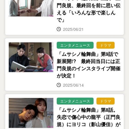
門良規、最終回を前に思い伝
える「いろんな形で楽しん
で」
2025/06/21
エンタメニュース
ドラマ
「ムサシノ輪舞曲」第9話で
新展開!? 最終回当日には正
門良規のインスタライブ開催
が決定！
2025/06/14
エンタメニュース
ドラマ
「ムサシノ輪舞曲」第8話。
失恋で傷心中の龍平（正門良
規）にヨリコ（影山優佳）が