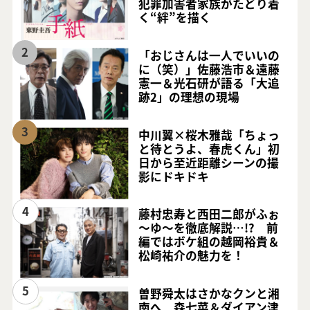
犯罪加害者家族がたどり着
く“絆”を描く
2
「おじさんは一人でいいの
に（笑）」佐藤浩市＆遠藤
憲一＆光石研が語る「大追
跡2」の理想の現場
3
中川翼×桜木雅哉「ちょっ
と待とうよ、春虎くん」初
日から至近距離シーンの撮
影にドキドキ
4
藤村忠寿と西田二郎がふぉ
～ゆ～を徹底解説…!? 前
編ではボケ組の越岡裕貴＆
松崎祐介の魅力を！
5
曽野舜太はさかなクンと湘
南へ 森七菜＆ダイアン津