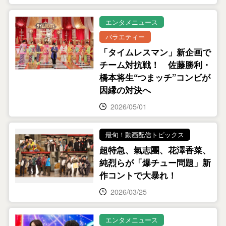
エンタメニュース
バラエティー
「タイムレスマン」新企画で
チーム対抗戦！ 佐藤勝利・
橋本将生“つまッチ”コンビが
因縁の対決へ
2026/05/01
最旬！動画配信トピックス
超特急、氣志團、花澤香菜、
純烈らが「爆チュー問題」新
作コントで大暴れ！
2026/03/25
エンタメニュース