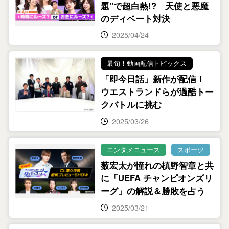
題”で超白熱!? 天使と悪魔
のディベート対決
2025/04/24
最旬！動画配信トピックス
「即今日話」新作が配信！
ウエストランドらが過酷トー
クバトルに挑む
2025/03/26
エンタメニュース
スポーツ
薮宏太が憧れの槙野智章と共
に「UEFA チャンピオンズリ
ーグ」の解説＆勝敗を占う
2025/03/21