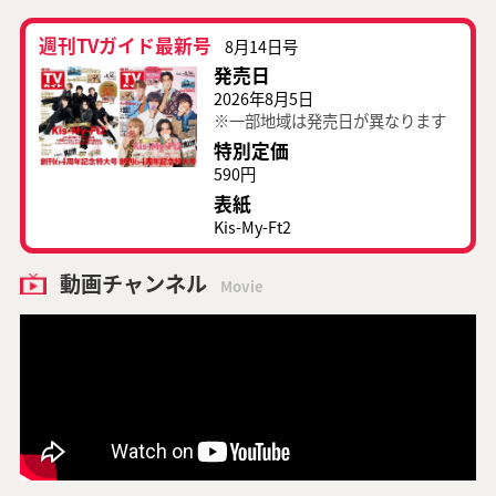
週刊TVガイド最新号
8月14日号
発売日
2026年8月5日
※一部地域は発売日が異なります
特別定価
590円
表紙
Kis-My-Ft2
動画チャンネル
Movie