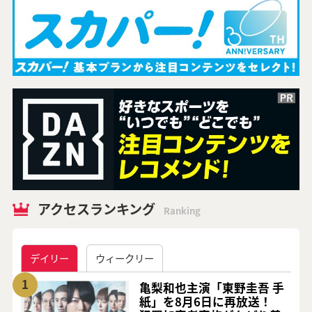
アクセスランキング
Ranking
デイリー
ウィークリー
1
亀梨和也主演「東野圭吾 手
紙」を8月6日に再放送！