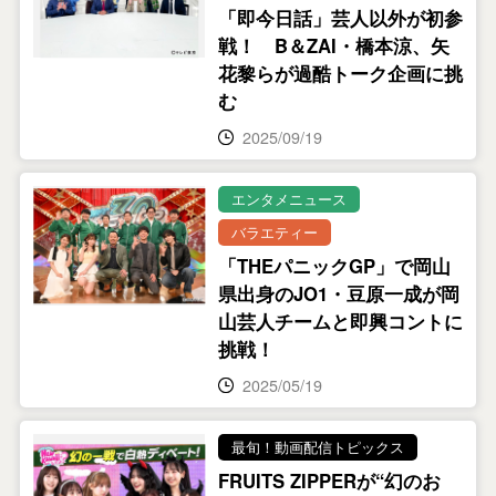
「即今日話」芸人以外が初参
戦！ B＆ZAI・橋本涼、矢
花黎らが過酷トーク企画に挑
む
2025/09/19
エンタメニュース
バラエティー
「THEパニックGP」で岡山
県出身のJO1・豆原一成が岡
山芸人チームと即興コントに
挑戦！
2025/05/19
最旬！動画配信トピックス
FRUITS ZIPPERが“幻のお