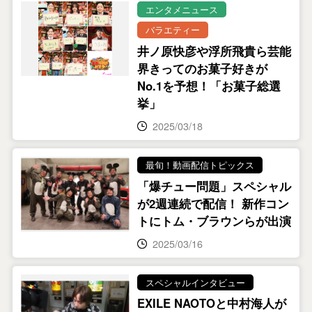
エンタメニュース
バラエティー
井ノ原快彦や浮所飛貴ら芸能
界きってのお菓子好きが
No.1を予想！「お菓子総選
挙」
2025/03/18
最旬！動画配信トピックス
「爆チュー問題」スペシャル
が2週連続で配信！ 新作コン
トにトム・ブラウンらが出演
2025/03/16
スペシャルインタビュー
EXILE NAOTOと中村海人が