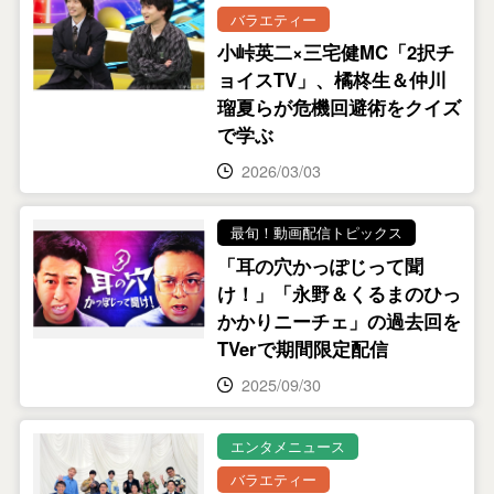
バラエティー
小峠英二×三宅健MC「2択チ
ョイスTV」、橘柊生＆仲川
瑠夏らが危機回避術をクイズ
で学ぶ
2026/03/03
最旬！動画配信トピックス
「耳の穴かっぽじって聞
け！」「永野＆くるまのひっ
かかりニーチェ」の過去回を
TVerで期間限定配信
2025/09/30
エンタメニュース
バラエティー