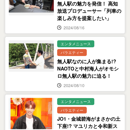
無人駅の魅力を発信！ 高知
放送プロデューサー「列車の
楽しみ方を提案したい」
2024/08/16
エンタメニュース
バラエティー
無人駅なのに人が集まる!?
NAOTOと中村海人がオモシ
ロ無人駅の魅力に迫る！
2024/08/10
エンタメニュース
バラエティー
JO1・金城碧海がまさかの土
下座!? マユリカと令和新ス