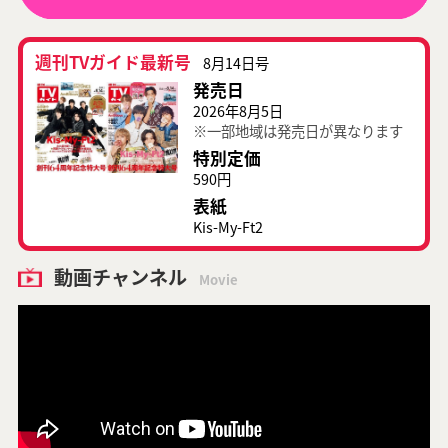
週刊TVガイド最新号
8月14日号
発売日
2026年8月5日
※一部地域は発売日が異なります
特別定価
590円
表紙
Kis-My-Ft2
動画チャンネル
Movie