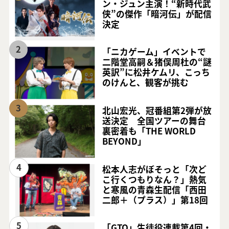
ン・ジュン主演！“新時代武
侠”の傑作「暗河伝」が配信
決定
2
「ニカゲーム」イベントで
二階堂高嗣＆猪俣周杜の“謎
英訳”に松井ケムリ、こっち
のけんと、観客が挑む
3
北山宏光、冠番組第2弾が放
送決定 全国ツアーの舞台
裏密着も「THE WORLD
BEYOND」
4
松本人志がぼそっと「次ど
こ行くつもりなん？」熱気
と寒風の青森生配信「西田
二郎＋（プラス）」第18回
5
「GTO」生徒役連載第4回・