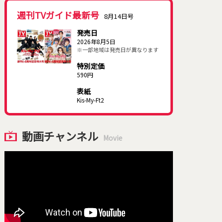
週刊TVガイド最新号
8月14日号
発売日
2026年8月5日
※一部地域は発売日が異なります
特別定価
590円
表紙
Kis-My-Ft2
動画チャンネル
Movie