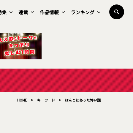
特集
連載
作品情報
ランキング
HOME
>
キーワード
>
ほんとにあった怖い話