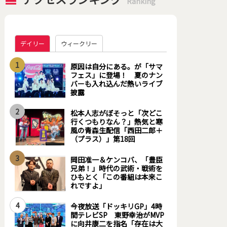
Ranking
デイリー
ウィークリー
1
原因は自分にある。が「サマ
フェス」に登場！ 夏のナン
バーも入れ込んだ熱いライブ
披露
2
松本人志がぼそっと「次どこ
行くつもりなん？」熱気と寒
風の青森生配信「西田二郎＋
（プラス）」第18回
3
岡田准一＆ケンコバ、「豊臣
兄弟！」時代の武術・戦術を
ひもとく「この番組は本来こ
れですよ」
4
今夜放送「ドッキリGP」4時
間テレビSP 東野幸治がMVP
に向井康二を指名「存在は大