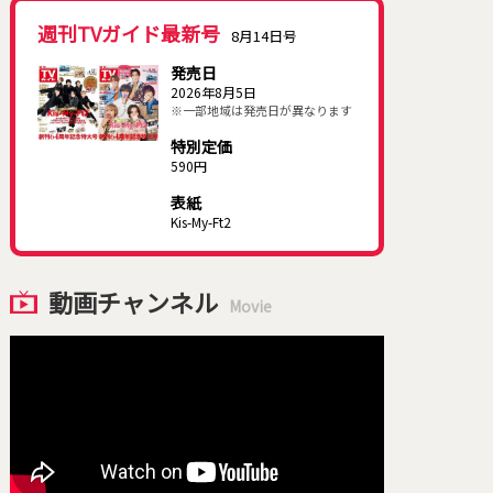
週刊TVガイド最新号
8月14日号
発売日
2026年8月5日
※一部地域は発売日が異なります
特別定価
590円
表紙
Kis-My-Ft2
動画チャンネル
Movie