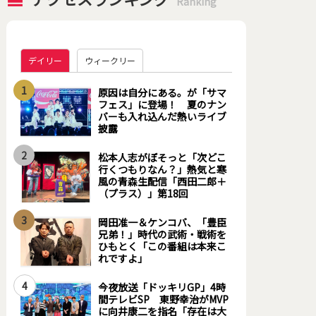
Ranking
デイリー
ウィークリー
1
原因は自分にある。が「サマ
フェス」に登場！ 夏のナン
バーも入れ込んだ熱いライブ
披露
2
松本人志がぼそっと「次どこ
行くつもりなん？」熱気と寒
風の青森生配信「西田二郎＋
（プラス）」第18回
3
岡田准一＆ケンコバ、「豊臣
兄弟！」時代の武術・戦術を
ひもとく「この番組は本来こ
れですよ」
4
今夜放送「ドッキリGP」4時
間テレビSP 東野幸治がMVP
に向井康二を指名「存在は大