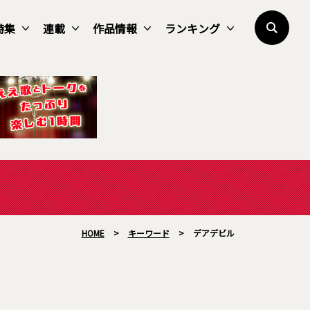
特集
連載
作品情報
ランキング
HOME
>
キーワード
>
デアデビル